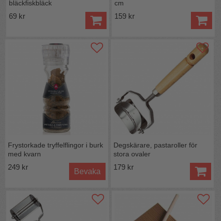
bläckfiskbläck
cm
69 kr
159 kr
Frystorkade tryffelflingor i burk
Degskärare, pastaroller för
med kvarn
stora ovaler
249 kr
179 kr
Bevaka