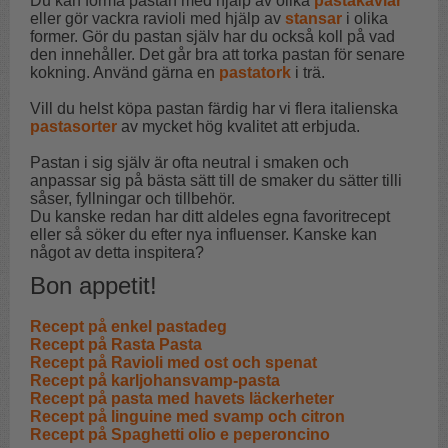
Du kan forma pastan med hjälp av olika
pastakavlar
eller gör vackra ravioli med hjälp av
stansar
i olika
former. Gör du pastan själv har du också koll på vad
den innehåller. Det går bra att torka pastan för senare
kokning. Använd gärna en
pastatork
i trä.
Vill du helst köpa pastan färdig har vi flera italienska
pastasorter
av mycket hög kvalitet att erbjuda.
Pastan i sig själv är ofta neutral i smaken och
anpassar sig på bästa sätt till de smaker du sätter tilli
såser, fyllningar och tillbehör.
Du kanske redan har ditt aldeles egna favoritrecept
eller så söker du efter nya influenser. Kanske kan
något av detta inspitera?
Bon appetit!
Recept på enkel pastadeg
Recept på Rasta Pasta
Recept på Ravioli med ost och spenat
Recept på karljohansvamp-pasta
Recept på pasta med havets läckerheter
Recept på linguine med svamp och citron
Recept på Spaghetti olio e peperoncino