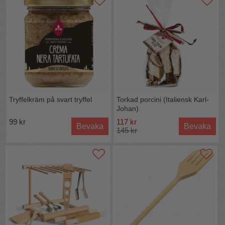
Tryffelkräm på svart tryffel
Torkad porcini (Italiensk Karl-
Johan)
99 kr
117 kr
Bevaka
Bevaka
145 kr