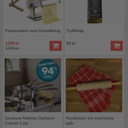
Pastamaskin med torkställning
Tryffelolja
1299 kr
99 kr
1399 kr
Sauteuse Mathias Dahlgren
Randkavel i trä med breda
Culimat 5-ply
spår