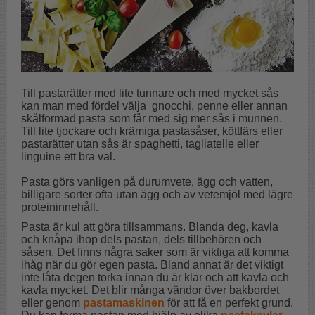
Till pastarätter med lite tunnare och med mycket sås
kan man med fördel välja gnocchi, penne eller annan
skålformad pasta som får med sig mer sås i munnen.
Till lite tjockare och krämiga pastasåser, köttfärs eller
pastarätter utan sås är spaghetti, tagliatelle eller
linguine ett bra val.
Pasta görs vanligen på durumvete, ägg
och vatten,
billigare sorter ofta utan ägg och av vetemjöl med lägre
proteininnehåll.
Pasta är kul att göra tillsammans. Blanda deg, kavla
och knåpa ihop dels pastan, dels tillbehören och
såsen. Det finns några saker som är viktiga att komma
ihåg när du gör egen pasta. Bland annat är det viktigt
inte låta degen torka innan du är klar och att kavla och
kavla mycket. Det blir många vändor över bakbordet
eller genom
pastamaskinen
för att få en perfekt grund.