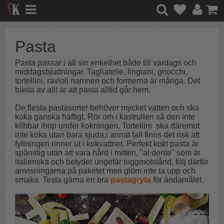
Pasta
Pasta passar i all sin enkelhet både till vardags och
middagsbjudningar. Tagliatelle, linguini, gnocchi,
tortellini, ravioli namnen och formerna är många. Det
bästa av allt är att pasta alltid går hem.
De flesta pastasorter behöver mycket vatten och ska
koka ganska häftigt. Rör om i kastrullen så den inte
klibbar ihop under kokningen. Tortellini ska däremot
inte koka utan bara sjuda,i annat fall finns det risk att
fyllningen rinner ut i kokvattnet. Perfekt kokt pasta är
spänstig utan att vara hård i mitten, "al dente" som är
italienska och betyder ungefär tuggmotstånd, följ därför
anvisningarna på paketet men glöm inte ta upp och
smaka. Testa gärna en bra
pastagryta
för ändamålet.