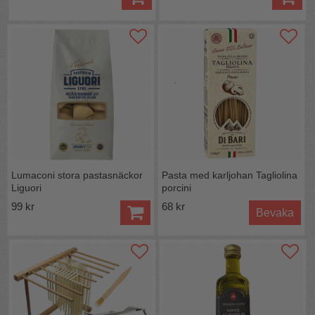
Lumaconi stora pastasnäckor
Pasta med karljohan Tagliolina
Liguori
porcini
99 kr
68 kr
Bevaka