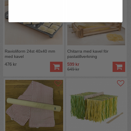
Ravioliform 24st 40x40 mm
Chitarra med kavel för
med kavel
pastatillverkning
476 kr
599 kr
649 kr