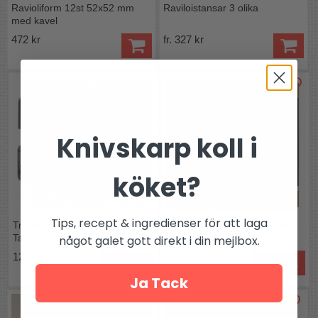
Ravioliform 12st 52x52 mm
Raviloistansar 3 olika
med kavel
472 kr
fr. 327 kr
Knivskarp koll i
köket?
Tips, recept & ingredienser för att laga
Tryffelsalt - Sale di Volterra al
Tryffelris - italienskt risottoris
Tartufo
med tryffel
något galet gott direkt i din mejlbox.
129 kr
139 kr
Bevaka
Bevaka
Ja Tack