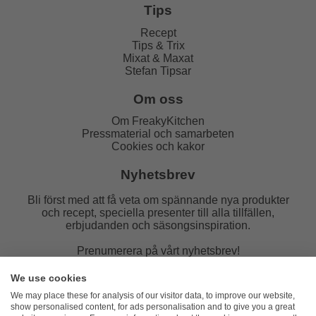
Tips
Recept
Tips & Trix
Mixat & Maxat
Stefan Tipsar
Om oss
Om FreakyKitchen
Pressmaterial och samarbeten
Cookies och kakor
Nyhetsbrev
Bli först med att få veta om spännande nya produkter
och recept, speciella presenter till alla tillfällen,
erbjudanden och säsongsinspiration.
Prenumerera på vårt nyhetsbrev!
E-post:
We use cookies
We may place these for analysis of our visitor data, to improve our website,
show personalised content, for ads personalisation and to give you a great