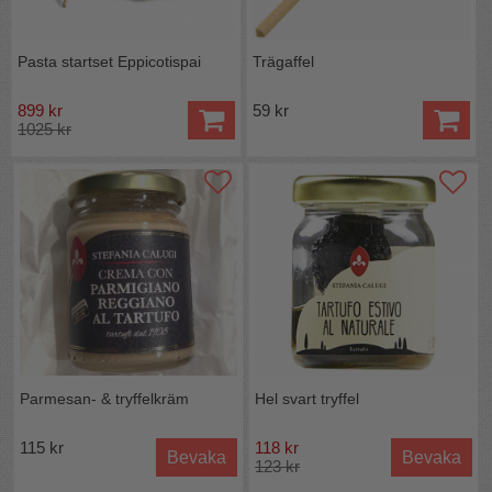
Pasta startset Eppicotispai
Trägaffel
899 kr
59 kr
1025 kr
Parmesan- & tryffelkräm
Hel svart tryffel
115 kr
118 kr
Bevaka
Bevaka
123 kr