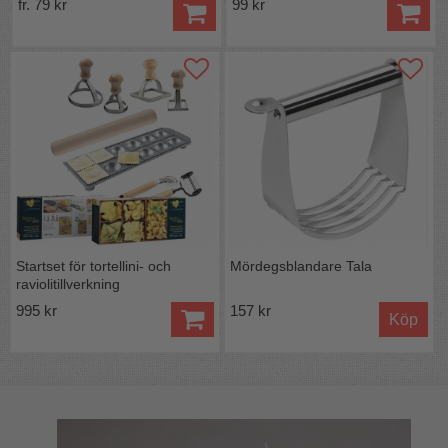
fr. 79 kr
99 kr
Startset för tortellini- och
Mördegsblandare Tala
raviolitillverkning
995 kr
157 kr
Köp