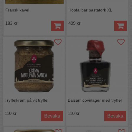
Fransk kavel
Hopfällbar pastatork XL
183 kr
499 kr
Tryffelkräm på vit tryffel
Balsamicovinäger med tryffel
110 kr
110 kr
Bevaka
Bevaka