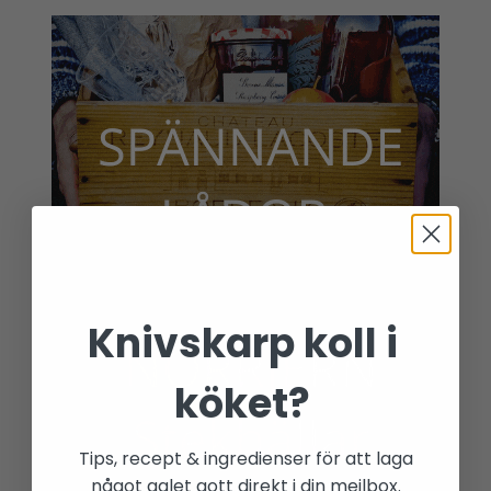
Knivskarp koll i
köket?
Tips, recept & ingredienser för att laga
något galet gott direkt i din mejlbox.