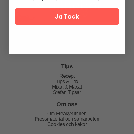
Ja Tack
Tips
Recept
Tips & Trix
Mixat & Maxat
Stefan Tipsar
Om oss
Om FreakyKitchen
Pressmaterial och samarbeten
Cookies och kakor