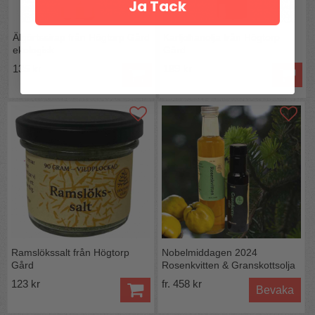
Ja Tack
Älgörtssirap från Högtorp Gård
Karljohanolja från Högtorp
ekologisk
Gård
135 kr
189 kr
Ramslökssalt från Högtorp
Nobelmiddagen 2024
Gård
Rosenkvitten & Granskottsolja
Eko
123 kr
fr. 458 kr
Bevaka