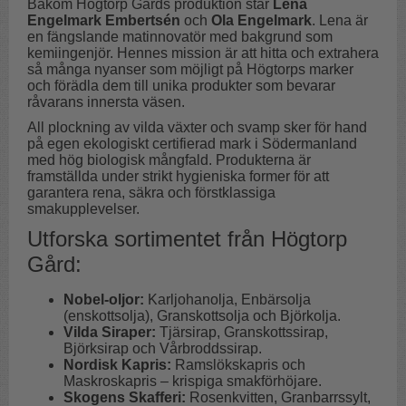
Bakom Högtorp Gårds produktion står
Lena
Engelmark Embertsén
och
Ola Engelmark
. Lena är
en fängslande matinnovatör med bakgrund som
kemiingenjör. Hennes mission är att hitta och extrahera
så många nyanser som möjligt på Högtorps marker
och förädla dem till unika produkter som bevarar
råvarans innersta väsen.
All plockning av vilda växter och svamp sker för hand
på egen ekologiskt certifierad mark i Södermanland
med hög biologisk mångfald. Produkterna är
framställda under strikt hygieniska former för att
garantera rena, säkra och förstklassiga
smakupplevelser.
Utforska sortimentet från Högtorp
Gård:
Nobel-oljor:
Karljohanolja, Enbärsolja
(enskottsolja), Granskottsolja och Björkolja.
Vilda Siraper:
Tjärsirap, Granskottssirap,
Björksirap och Vårbroddssirap.
Nordisk Kapris:
Ramslökskapris och
Maskroskapris – krispiga smakförhöjare.
Skogens Skafferi:
Rosenkvitten, Granbarrssylt,