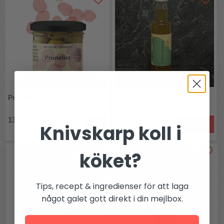
Pruneller från Högtorp Gård
Rosenkvitten från Högtorp
Gård ekologisk
139 kr
229 kr
Bevaka
Knivskarp koll i
köket?
Tips, recept & ingredienser för att laga
något galet gott direkt i din mejlbox.