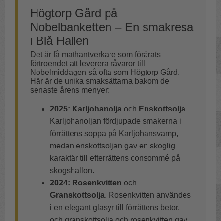
Högtorp Gård på
Nobelbanketten – En smakresa
i Blå Hallen
Det är få mathantverkare som förärats
förtroendet att leverera råvaror till
Nobelmiddagen så ofta som Högtorp Gård.
Här är de unika smaksättarna bakom de
senaste årens menyer:
2025:
Karljohanolja
och
Enskottsolja
.
Karljohanoljan fördjupade smakerna i
förrättens soppa på Karljohansvamp,
medan enskottsoljan gav en skoglig
karaktär till efterrättens consommé på
skogshallon.
2024:
Rosenkvitten
och
Granskottsolja
. Rosenkvitten användes
i en elegant glasyr till förrättens betor,
och granskottsolja och rosenkvitten gav