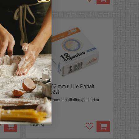
it
Innerlock 82 mm till Le Parfait
glasburk 12st
rkar
Förseglande innerlock till dina glasburkar
199 kr