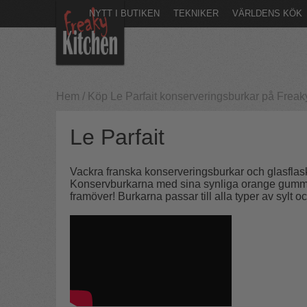
NYTT I BUTIKEN
TEKNIKER
VÄRLDENS KÖK
Hem
/
Köp Le Parfait konserveringsburkar på Freak
Le Parfait
Vackra franska konserveringsburkar och glasflask
Konservburkarna med sina synliga orange gummität
framöver! Burkarna passar till alla typer av sylt oc