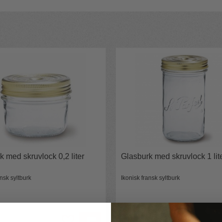
k med skruvlock 0,2 liter
Glasburk med skruvlock 1 lit
ansk syltburk
Ikonisk fransk syltburk
92 kr