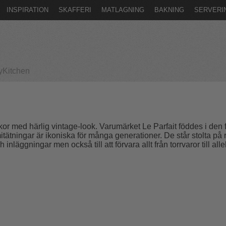
INSPIRATION
SKAFFERI
MATLAGNING
BAKNING
SERVERI
yKitchen
or med härlig vintage-look. Varumärket Le Parfait föddes i den f
ningar är ikoniska för många generationer. De står stolta på r
h inläggningar men också till att förvara allt från torrvaror till al