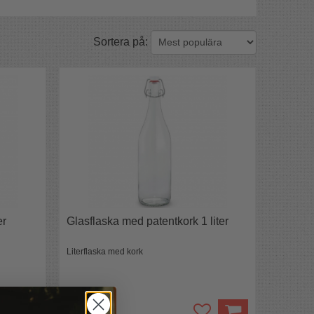
Sortera på:
er
Glasflaska med patentkork 1 liter
Literflaska med kork
79 kr