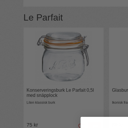
Le Parfait
Konserveringsburk Le Parfait 0,5l
Glasbur
med snäpplock
Liten klassisk burk
Ikonisk fr
75 kr
59 kr