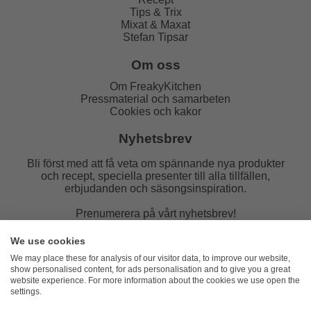
Tips & Trix
Mixat & Maxat
Stefan Tipsar
Om oss
Om FreakyKitchen
Pressmaterial och samarbeten
Cookies och kakor
Nyhetsbrev
Bli först med att få veta om spännande nya produkter
och recept, speciella presenter till alla tillfällen,
erbjudanden och säsongsinspiration.
Prenumerera på vårt nyhetsbrev!
E-post:
We use cookies
We may place these for analysis of our visitor data, to improve our website,
show personalised content, for ads personalisation and to give you a great
website experience. For more information about the cookies we use open the
settings.
FreakyKitchen
hello@freakykitchen.se
Telefon: