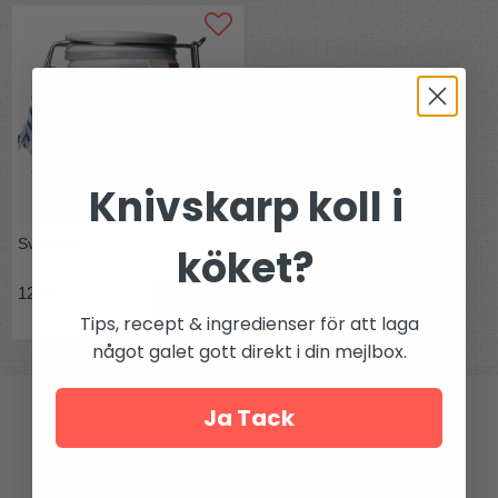
Knivskarp koll i
Svart salt
köket?
122 kr
Bevaka
Tips, recept & ingredienser för att laga
något galet gott direkt i din mejlbox.
Ja Tack