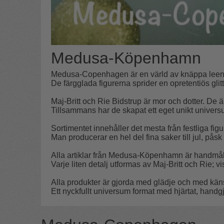
Medusa-Köpenhamn
Medusa-Copenhagen är en värld av knäppa leenden
De färgglada figurerna sprider en opretentiös gli
Maj-Britt och Rie Bidstrup är mor och dotter. D
Tillsammans har de skapat ett eget unikt universum
Sortimentet innehåller det mesta från festliga figure
Man producerar en hel del fina saker till jul, påsk
Alla artiklar från Medusa-Köpenhamn är handmål
Varje liten detalj utformas av Maj-Britt och Rie; v
Alla produkter är gjorda med glädje och med känsl
Ett nyckfullt universum format med hjärtat, hand