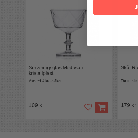
J
Serveringsglas Medusa i
Skål Ru
kristallplast
Vackert & krossäkert
För russi
109 kr
179 kr