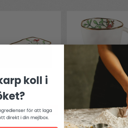
tangulärt Rudolf
Jul-mugg Rudolf 1st
arp koll i
 smörgås, nattmat, bullar & kakor
För choklad, glögg, te eller kaffe
öket?
229 kr
ngredienser för att laga
t direkt i din mejlbox.