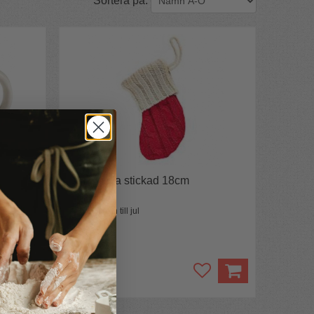
Julstrumpa stickad 18cm
Fyll strumpan till jul
69 kr