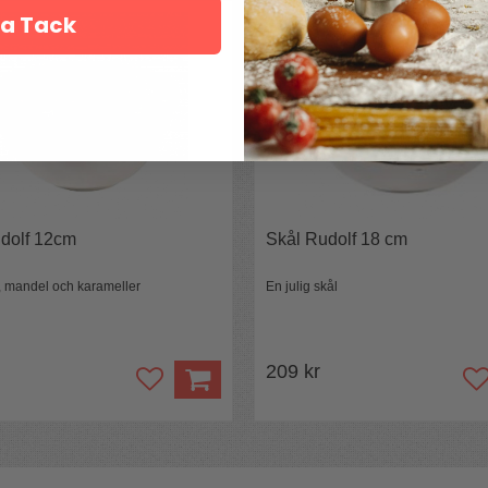
a Tack
dolf 12cm
Skål Rudolf 18 cm
n, mandel och karameller
En julig skål
209 kr