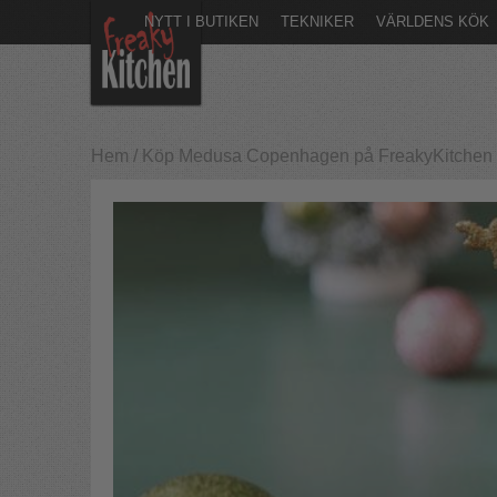
NYTT I BUTIKEN
TEKNIKER
VÄRLDENS KÖK
Hem
/
Köp Medusa Copenhagen på FreakyKitchen