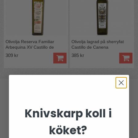
Olivolja Reserva Familiar
Olivolja lagrad på sherryfat
Arbequina XV Castillo de
Castillo de Canena
Canena
309 kr
385 kr
Knivskarp koll i
köket?