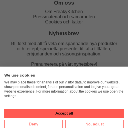
Om oss
Om FreakyKitchen
Pressmaterial och samarbeten
Cookies och kakor
Nyhetsbrev
Bli först med att få veta om spännande nya produkter
och recept, speciella presenter till alla tillfällen,
erbjudanden och säsongsinspiration.
Prenumerera på vårt nyhetsbrev!
E-post:
We use cookies
We may place these for analysis of our visitor data, to improve our website,
show personalised content, for ads personalisation and to give you a great
website experience. For more information about the cookies we use open the
settings.
FreakyKitchen
hello@freakykitchen.se
Telefon:
076-217 78 58 (mejla helst)
Accept all
Deny
No, adjust