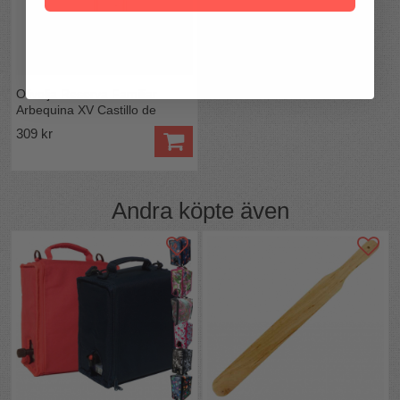
Olivolja Reserva Familiar
Arbequina XV Castillo de
Canena
309 kr
Andra köpte även