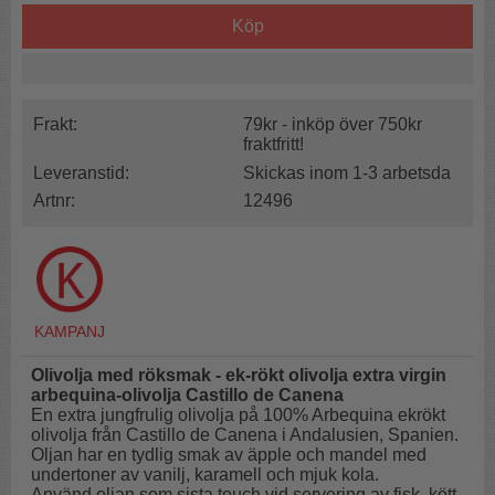
Köp
Frakt:
79kr - inköp över 750kr
fraktfritt!
Leveranstid:
Skickas inom 1-3 arbetsda
Artnr:
12496
Olivolja med röksmak - ek-rökt olivolja
extra virgin
arbequina-olivolja Castillo de Canena
En extra jungfrulig olivolja på 100% Arbequina ekrökt
olivolja från Castillo de Canena i Andalusien, Spanien.
Oljan har en tydlig smak av äpple och mandel med
undertoner av vanilj, karamell och mjuk kola.
Använd oljan som sista touch vid servering av fisk, kött