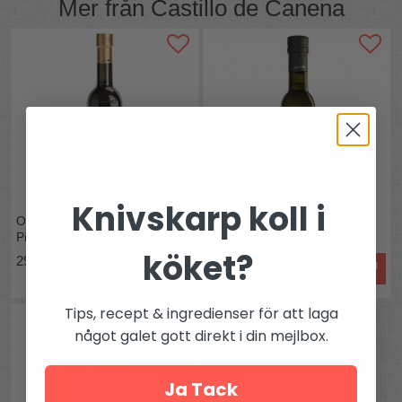
Mer från
Castillo de Canena
Knivskarp koll i
Olivolja Reserva Familiar
Olivolja lagrad på sherryfat
Picual XV Castillo de Canena
Castillo de Canena
köket?
299 kr
385 kr
Tips, recept & ingredienser för att laga
något galet gott direkt i din mejlbox.
Ja Tack