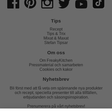
Tips
Recept
Tips & Trix
Mixat & Maxat
Stefan Tipsar
Om oss
Om FreakyKitchen
Pressmaterial och samarbeten
Cookies och kakor
Nyhetsbrev
Bli först med att få veta om spännande nya produkter
och recept, speciella presenter till alla tillfällen,
erbjudanden och säsongsinspiration.
Prenumerera på vårt nyhetsbrev!