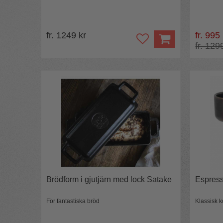
fr. 1249 kr
fr. 995
fr. 129
Brödform i gjutjärn med lock Satake
Espress
För fantastiska bröd
Klassisk 