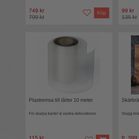
749 kr
99 kr
Köp
799 kr
135 kr
Plastremsa till tårtor 10 meter
Skärbrä
För skarpa kanter & vackra dekorationer
Snygg bräd
115 kr
fr. 399