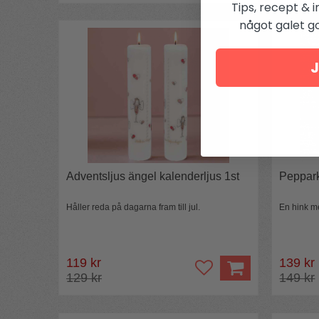
Tips, recept & i
något galet got
J
Adventsljus ängel kalenderljus 1st
Peppark
Håller reda på dagarna fram till jul.
En hink m
119 kr
139 kr
129 kr
149 kr