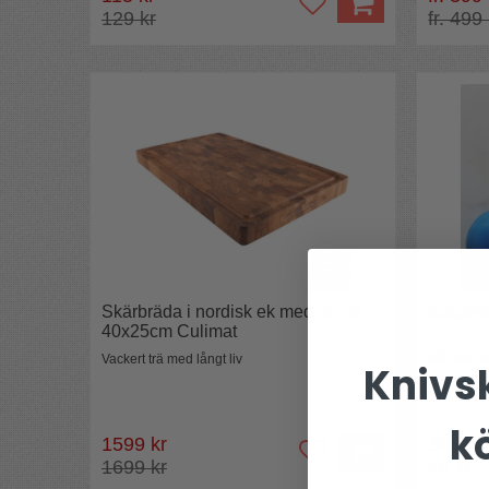
129 kr
fr. 499
Skärbräda i nordisk ek med ränna
Sugarpa
40x25cm Culimat
Vackert trä med långt liv
Blå som s
Knivsk
k
1599 kr
36 kr
1699 kr
45 kr