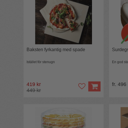
Baksten fyrkantig med spade
Surdegs
Istället för stenugn
En god sta
419 kr
fr. 496
449 kr