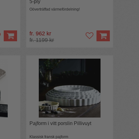
5-ply
Oöverträffad värmefördelning!
fr. 962 kr
fr. 1199 kr
Pajform i vitt porslin Pillivuyt
Klassisk fransk pajform