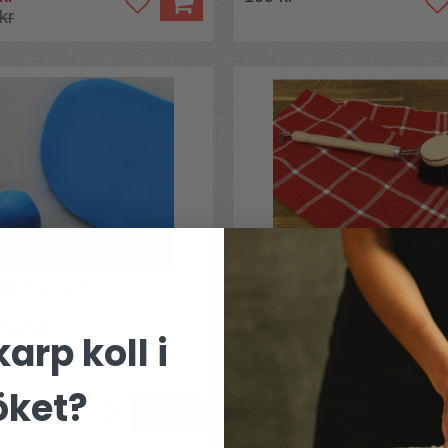
 kr
ste blå 250g
Diskborste i trä med svart ta
öderhavet
Naturlig diskning
arp koll i
öket?
39 kr
Bevaka
49 kr