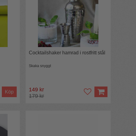
Cocktailshaker hamrad i rostfritt stål
Skaka snyggt
149 kr
Köp
179 kr