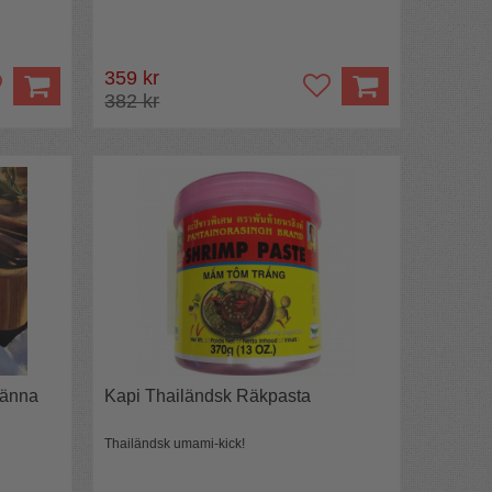
359 kr
382 kr
ränna
Kapi Thailändsk Räkpasta
Thailändsk umami-kick!