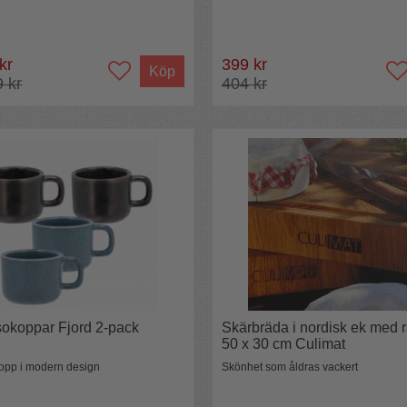
 kr
399 kr
Köp
9 kr
404 kr
okoppar Fjord 2-pack
Skärbräda i nordisk ek med 
50 x 30 cm Culimat
kopp i modern design
Skönhet som åldras vackert