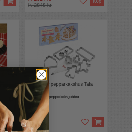
Köp
fr. 2848 kr
gelborst
Formar för pepparkakshus Tala
Husformar & pepparkaksgubbar
335 kr
349 kr