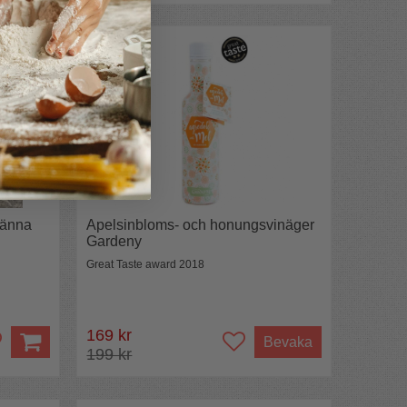
ränna
Apelsinbloms- och honungsvinäger
Gardeny
Great Taste award 2018
169 kr
Bevaka
199 kr