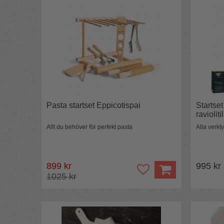
Pasta startset Eppicotispai
Startset 
raviolit
Allt du behöver för perfekt pasta
Alla verkt
899 kr
995 kr
1025 kr