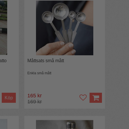
atto
Måttsats små mått
Enkla små mått
165 kr
Köp
169 kr