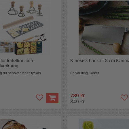
för tortellini- och
Kinesisk hacka 18 cm Karim
illverkning
yg du behöver för att lyckas
En värsting i köket
789 kr
849 kr