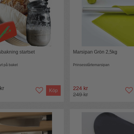
bakning startset
Marsipan Grön 2,5kg
rt på baket
Prinsesstårtemarsipan
 kr
224 kr
Köp
249 kr