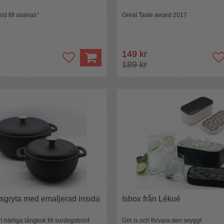
od till ananas°
Great Taste award 2017
149 kr
189 kr
nsgryta med emaljerad insida
Isbox från Lékué
rån härliga långkok till surdegsbröd
Gör is och förvara den snyggt