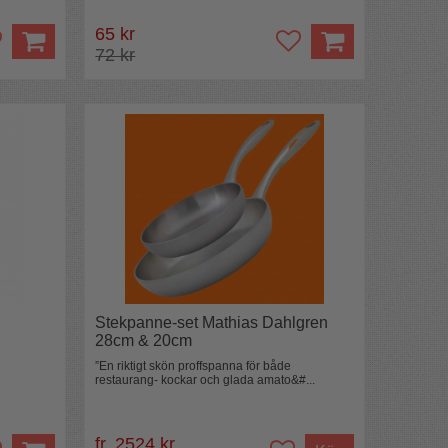
65 kr
72 kr
Stekpanne-set Mathias Dahlgren
28cm & 20cm
”En riktigt skön proffspanna för både
restaurang- kockar och glada amato&#...
fr. 2524 kr