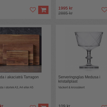
1995 kr
2885 kr
da i akaciaträ Tarragon
Serveringsglas Medusa i
kristallplast
a i storlek A3, A4 eller A5
Vackert & krossäkert
 kr
109 kr