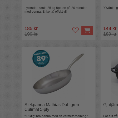
Lyckades skala 25 kg äpplen på 20 minuter
"Oväntat g
med denna. Enkelt & effektivt!
185 kr
149 kr
199 kr
189 kr
Stekpanna Mathias Dahlgren
Gjutjär
Culimat 5-ply
" Riktigt bra panna med fin värmefördelning."
För allt f