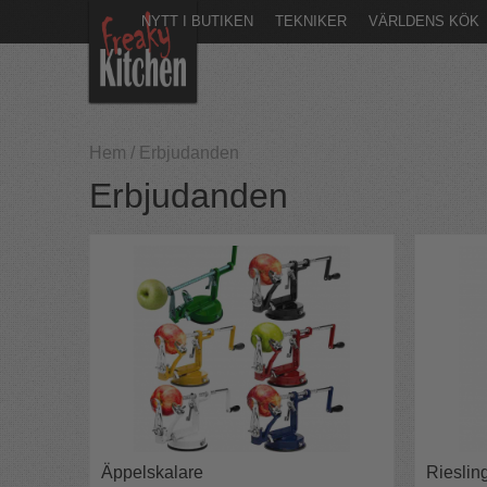
NYTT I BUTIKEN
TEKNIKER
VÄRLDENS KÖK
Hem
/
Erbjudanden
Erbjudanden
Äppelskalare
Rieslin