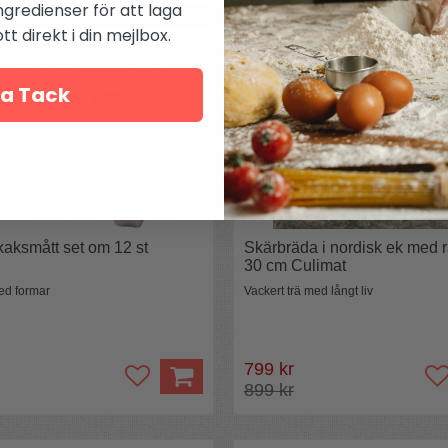
ngredienser för att laga
t direkt i din mejlbox.
a Tack
aksmått set om 12 st
Skärbräda i nordisk ek med 
30 cm Culimat
ed formar
Vackert trä med långt liv
799 kr
899 kr