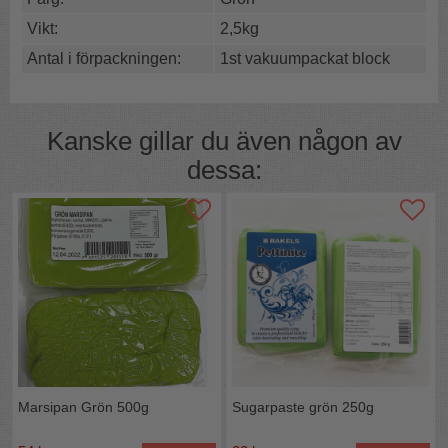
modellering av figurer, rosor och andra blommor.
Diplom marzipan är mycket uppskattad och används
Vikt:
2,5kg
flitigt av konditorer i hela Norden.
Antal i förpackningen:
1st vakuumpackat block
Konditorns favorit
Täck tårtor
Modellera
Kanske gillar du även någon av
dessa:
Marsipan Grön 500g
Sugarpaste grön 250g