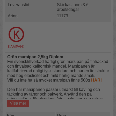
Leveranstid:
Skickas inom 3-6
arbetsdagar
Artnr:
11173
Grön marsipan 2,5kg Diplom
Fin svensktillverkad härligt grön marsipan på finhackad
och finvalsad kalifornisk mandel. Marsipanen är
kallfabricerad enligt tysk standard och har en fin struktur
med hög elasticitet och mild härlig mandelsmak.
Vill du inte ha så mycket marsipan finns 500g
HÄR!
Den här marsipanen passar utmärkt till kavling och
täckning av tårtor och bakverk. Använd den på
prinsesstårta, födelsedagstårtor, bakelser, cup cakes
Visa mer
eller andra vackra godsaker.
Den gröna marsipanen kan också användas till
Färg:
Grön