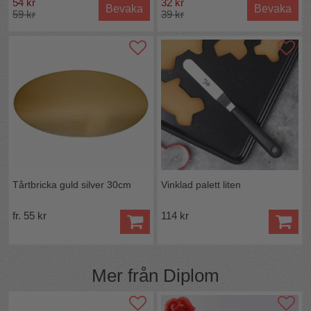
54 kr
32 kr
Bevaka
Bevaka
59 kr
39 kr
Innehåll:
Marsipan (socker,
MANDEL
(23%),
glukossirap, sorbitol, vatten, sirap, stabiliseringsmedel
(E418 och invertas), konserveringsmedel (E202), arom,
färgämne (E161b och E133)
VERSALER anger allergen ingrediens.
Näringsvärde per 100g:
Energi 1722 kJ 407,00 kcal, Fett 11,1g Varav mättat 0,8g
Varav enkelomättat 0g Varav fleromättat 0g, Kolhydrater
75,1g Varav sockerarter 65,7g Kostfiber 0g, Protein 4,5g,
Salt 0g.
Vikt:
2,5kg
Ursprung:
Tillverkad i Sverige
Tårtbricka guld silver 30cm
Vinklad palett liten
fr. 55 kr
114 kr
Mer från
Diplom