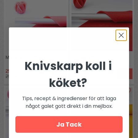
Marsipan rosa 2,5kg
Marsipan Röd 2,5kg
Knivskarp koll i
257 kr
257 kr
Köp
Köp
299 kr
305 kr
köket?
Tips, recept & ingredienser för att laga
något galet gott direkt i din mejlbox.
Ja Tack