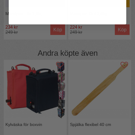
Marsipan Lila 2,5kg
Marsipan Gul 2,5kg
234 kr
224 kr
Köp
Köp
249 kr
249 kr
Andra köpte även
Kylväska för boxvin
Spjälka flexibel 40 cm