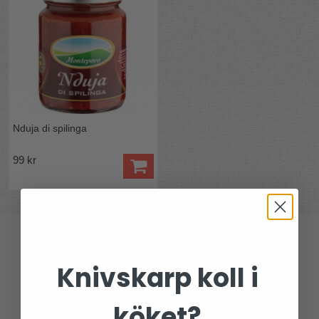
Nduja di spilinga
99 kr
Knivskarp koll i
köket?