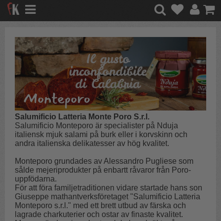
Salumificio Latteria Monte Poro S.r.l.
Salumificio Monteporo är specialister på Nduja
italiensk mjuk salami på burk eller i korvskinn och
andra italienska delikatesser av hög kvalitet.
Monteporo grundades av Alessandro Pugliese som
sålde mejeriprodukter på enbartt råvaror från Poro-
uppfödarna.
För att föra familjetraditionen vidare startade hans son
Giuseppe mathantverksföretaget "Salumificio Latteria
Monteporo s.r.l." med ett brett utbud av färska och
lagrade charkuterier och ostar av finaste kvalitet.