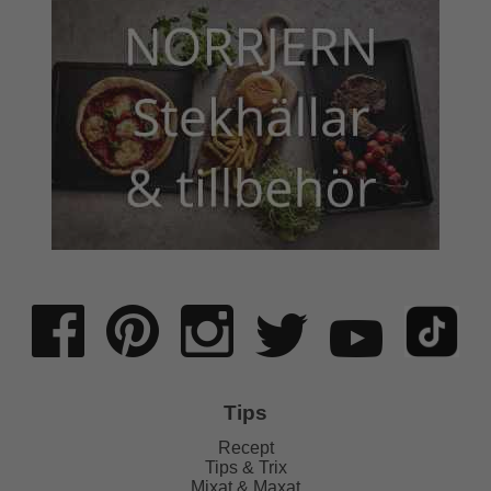
Tips
Recept
Tips & Trix
Mixat & Maxat