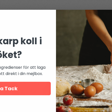
arp koll i
öket?
ngredienser för att laga
t direkt i din mejlbox.
a Tack