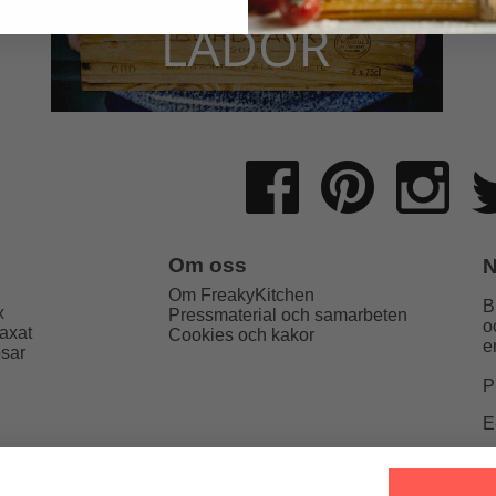
Om oss
N
Om FreakyKitchen
B
x
Pressmaterial och samarbeten
o
axat
Cookies och kakor
e
psar
P
E