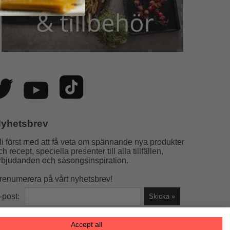
yhetsbrev
li först med att få veta om spännande nya produkter
ch recept, speciella presenter till alla tillfällen,
rbjudanden och säsongsinspiration.
renumerera på vårt nyhetsbrev!
-post:
Accept all