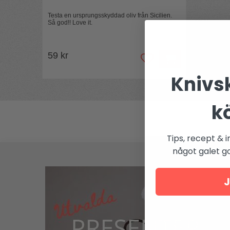
Testa en ursprungsskyddad oliv från Sicilien.
Så god!! Love it.
59 kr
Knivsk
k
Tips, recept & i
något galet got
J