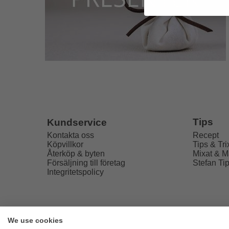
Tips
Kundservice
Recept
Kontakta oss
Tips & Tri
Köpvillkor
Mixat & M
Återköp & byten
Stefan Ti
Försäljning till företag
Integritetspolicy
We use cookies