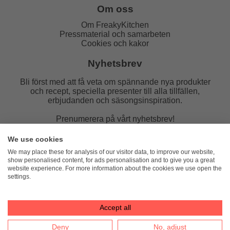
Om oss
Om FreakyKitchen
Pressmaterial och samarbeten
Cookies och kakor
Nyhetsbrev
Bli först med att få veta om spännande nya produkter
och recept, speciella presenter till alla tillfällen,
erbjudanden och säsongsinspiration.
Prenumerera på vårt nyhetsbrev!
E-post:
We use cookies
We may place these for analysis of our visitor data, to improve our website,
show personalised content, for ads personalisation and to give you a great
website experience. For more information about the cookies we use open the
settings.
FreakyKitchen
hello@freakykitchen.se
Telefon:
076-217 78 58 (mejla helst)
Accept all
Deny
No, adjust