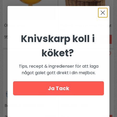
Ölglas i plast
Picknick-korg i pil med blårutigt
tyg
Knivskarp koll i
95 kr
699 kr
köket?
Tips, recept & ingredienser för att laga
något galet gott direkt i din mejlbox.
Ja Tack
Bento-box matlåda large
Dricksglas i plast