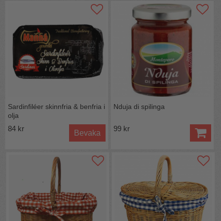
Sardinfiléer skinnfria & benfria i
Nduja di spilinga
olja
84 kr
99 kr
Bevaka