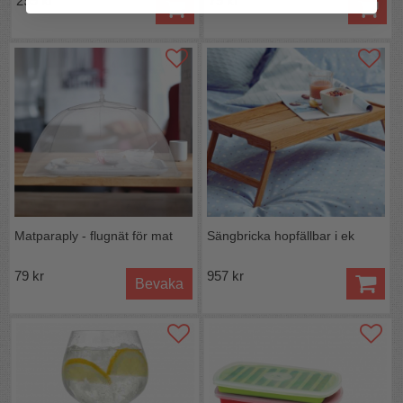
299 kr
79 kr
Matparaply - flugnät för mat
Sängbricka hopfällbar i ek
79 kr
957 kr
Bevaka