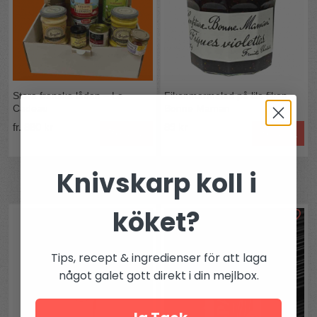
Stora franska lådan – Le
Fikonmarmelad på lila fikon
Cadeau
Bonne Maman
fr. 880 kr
89 kr
Bevaka
Bevaka
Knivskarp koll i
Andra köpte även
köket?
Tips, recept & ingredienser för att laga
något galet gott direkt i din mejlbox.