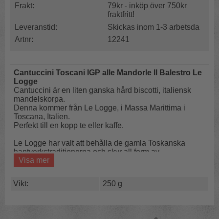
Frakt:
79kr - inköp över 750kr
fraktfritt!
Leveranstid:
Skickas inom 1-3 arbetsda
Artnr:
12241
Cantuccini Toscani IGP alle Mandorle Il Balestro Le
Logge
Cantuccini är en liten ganska hård biscotti, italiensk
mandelskorpa.
Denna kommer från Le Logge, i Massa Marittima i
Toscana, Italien.
Perfekt till en kopp te eller kaffe.
Le Logge har valt att behålla de gamla Toskanska
hantverkstraditionerna och skyr all form av
Visa mer
industrialisering.
Receptet för de fina mandelskorporna har gått i arv i
generationer och bevisar hur viktigt det är att använda
Vikt:
250 g
riktiga råvaror för att uppnå en bra smakupplevelse.
De underbara små kakorna består till 27% av mandlar.