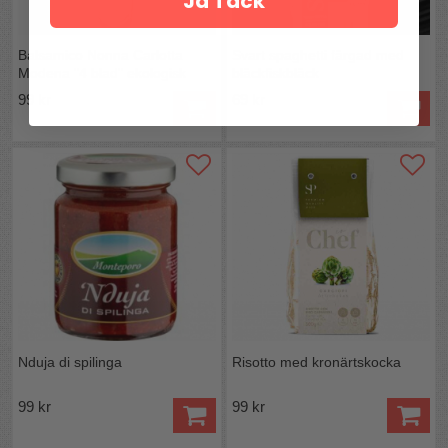
Ja Tack
Balsamico Nonna Carlotta
Svart spaghetti färgad med
Modena "4 blad" ekologisk
bläckfiskbläck
99 kr
69 kr
Nduja di spilinga
Risotto med kronärtskocka
99 kr
99 kr