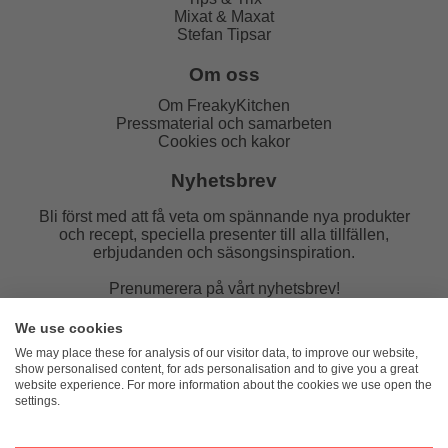
Mixat & Maxat
Stefan Tipsar
Om oss
Om FreakyKitchen
Pressmaterial och samarbeten
Cookies och kakor
Nyhetsbrev
Bli först med att få veta om spännande nya produkter
och recept, speciella presenter till alla tillfällen,
erbjudanden och säsongsinspiration.
Prenumerera på vårt nyhetsbrev!
E-post:
We use cookies
We may place these for analysis of our visitor data, to improve our website,
show personalised content, for ads personalisation and to give you a great
website experience. For more information about the cookies we use open the
settings.
FreakyKitchen
hello@freakykitchen.se
Telefon:
076-217 78 58 (mejla helst)