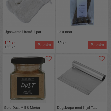
Ugnsvante i frotté 1 par
Lakritsrot
149 kr
69 kr
Bevaka
Bevaka
159 kr
Gold Dust Mill & Mortar
Degskrapa med linjal Tala