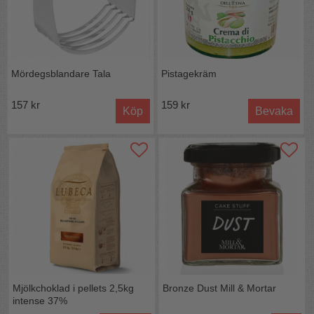
Mördegsblandare Tala
Pistagekräm
157 kr
159 kr
Köp
Bevaka
Mjölkchoklad i pellets 2,5kg
Bronze Dust Mill & Mortar
intense 37%