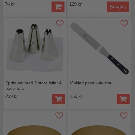
74 kr
129 kr
Bevaka
Sprits-set med 3 stora tyllar &
Vinklad palettkniv stor
påse Tala
229 kr
159 kr