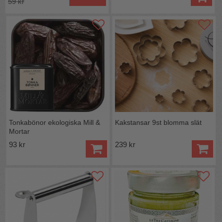
59 kr
Tonkabönor ekologiska Mill &
Kakstansar 9st blomma slät
Mortar
93 kr
239 kr