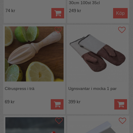
30cm 100st 35cl
74 kr
249 kr
Köp
Citruspress i trä
Ugnsvantar i mocka 1 par
69 kr
399 kr