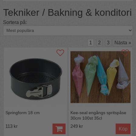
Tekniker / Bakning & konditori
Sortera på:
1
2
3
Nästa
»
Springform 18 cm
Kee-seal engångs spritspåse
30cm 100st 35cl
113 kr
249 kr
Köp