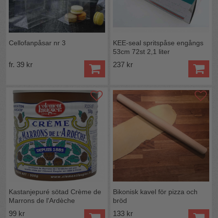
Cellofanpåsar nr 3
KEE-seal spritspåse engångs
53cm 72st 2,1 liter
fr. 39 kr
237 kr
Kastanjepuré sötad Crème de
Bikonisk kavel för pizza och
Marrons de l'Ardèche
bröd
99 kr
133 kr