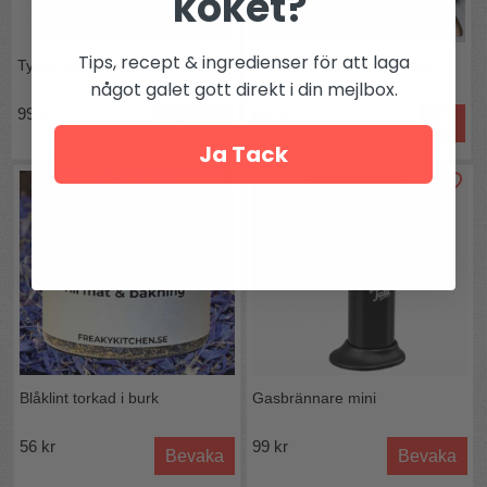
köket?
Tips, recept & ingredienser för att laga
Tyllset med 3 tyllar
Slickepott skedformad Tala
något galet gott direkt i din mejlbox.
99 kr
125 kr
Bevaka
Ja Tack
Blåklint torkad i burk
Gasbrännare mini
56 kr
99 kr
Bevaka
Bevaka