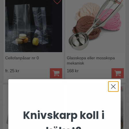
Cellofanpåsar nr 0
Glasskopa eller mosskopa
mekanisk
fr. 25 kr
168 kr
Knivskarp koll i