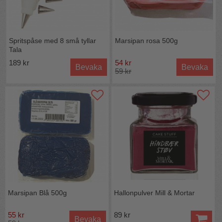
Spritspåse med 8 små tyllar
Marsipan rosa 500g
Tala
189 kr
54 kr
Bevaka
Bevaka
59 kr
Marsipan Blå 500g
Hallonpulver Mill & Mortar
55 kr
89 kr
Bevaka