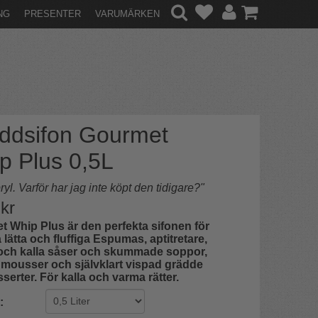
NG
PRESENTER
VARUMÄRKEN
ddsifon Gourmet
p Plus 0,5L
yl. Varför har jag inte köpt den tidigare?"
kr
 Whip Plus är den perfekta sifonen för
a lätta och fluffiga Espumas, aptitretare,
och kalla såser och skummade soppor,
 mousser och självklart vispad grädde
serter. För kalla och varma rätter.
: