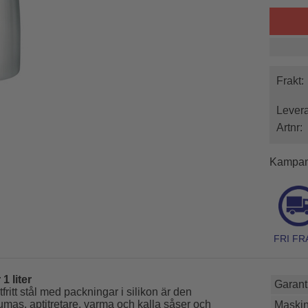
Frakt:
Levera
Artnr:
Kampan
1 liter
Garanti
itt stål med packningar i silikon är den
spumas, aptitretare, varma och kalla såser och
Maskin