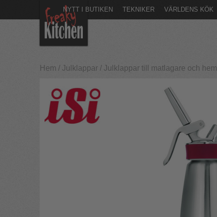
NYTT I BUTIKEN
TEKNIKER
VÄRLDENS KÖK
Hem
/
Julklappar
/
Julklappar till matlagare och h