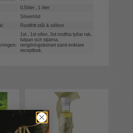
0,5liter , 1 liter
Silver/röd
l:
Rostfritt stål & silikon
1st , 1st sifon, 3st rostfria tyllar rak,
tulpan och stjärna,
kningen:
rengöringsborset samt enklare
receptbok.