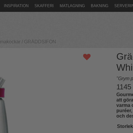
INSPIRATION
SKAFFERI
MATLAGNING
BAKNING
SERVERI
emmakockar
/
GRÄDDSIFON
Grä
Whi
"Grym pr
1145
Gourmet
att gör
varma 
puréer,
och des
Storlek