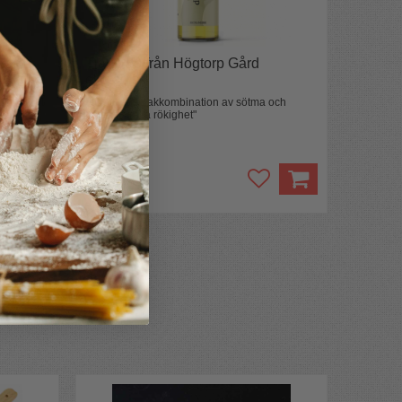
Gård
Tjärsirap från Högtorp Gård
ekologisk
Innovativt
"Urläcker smakkombination av sötma och
tjärans sträva rökighet"
215 kr