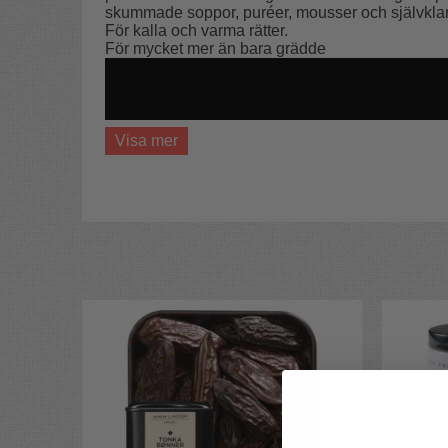
skummade soppor, puréer, mousser och självklar
För kalla och varma rätter.
För mycket mer än bara grädde
Visa mer
Världens bästa sifoner kommer från österrikiska
varmhållning och sifonen går att använda till esp
och soppor, vispad grädde och luftiga efterrätter.