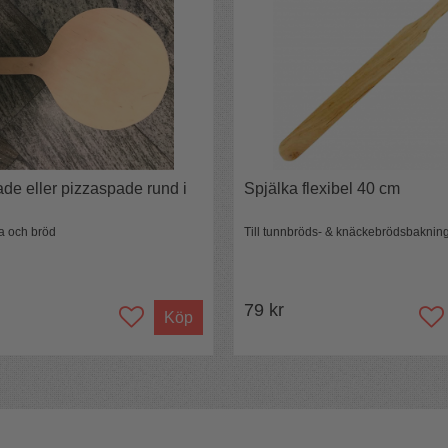
tthalt inte skakas för mycket.
 bör inte sifonen skakas -"överskakning"
ädde.
okus. Det skapas tryck i flaskan med hjälp av
. Österrikiska iSi är välrenomerade för sina
troner och sifoner för att skapa bästa möjliga
de eller pizzaspade rund i
Spjälka flexibel 40 cm
za och bröd
Till tunnbröds- & knäckebrödsbaknin
79 kr
Köp