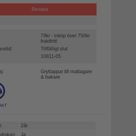
Bevaka
79kr - inköp över 750kr
fraktfritt!
nstid:
Tillfälligt slut
10811-05
j:
Grytlappar till matlagare
& bakare
:
2år
diskas:
Ja