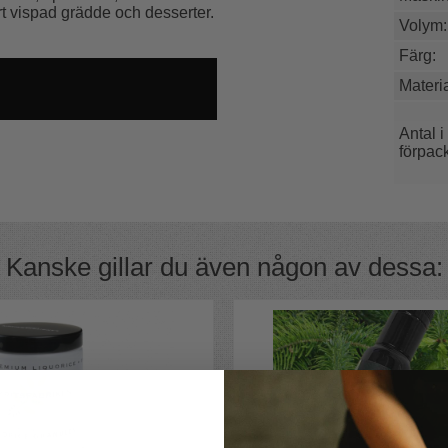
t vispad grädde och desserter.
Volym:
Färg:
Materia
Antal i
förpac
Kanske gillar du även någon av dessa:
 iSi. Gourmet whips packningar klarar
umas, för aptitretare, varma och kalla såser