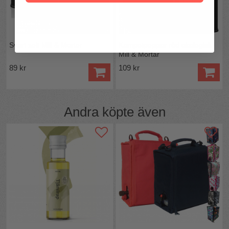
Svart salt Mill & Mortar
Kampotpeppar röd ekologisk
Mill & Mortar
89 kr
109 kr
Andra köpte även