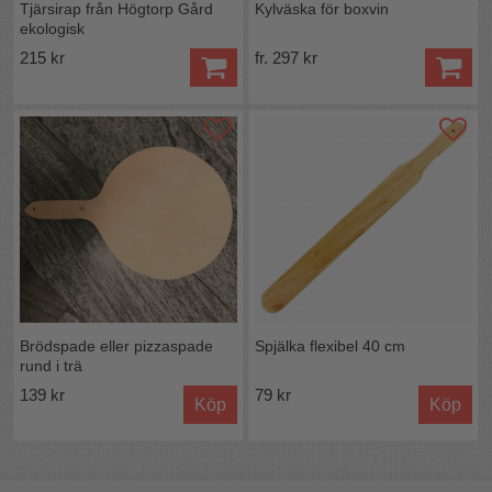
Tjärsirap från Högtorp Gård
Kylväska för boxvin
ekologisk
215 kr
fr. 297 kr
Brödspade eller pizzaspade
Spjälka flexibel 40 cm
rund i trä
139 kr
79 kr
Köp
Köp