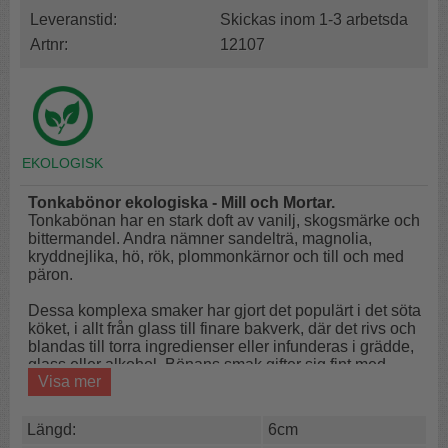
Leveranstid:
Skickas inom 1-3 arbetsda
Artnr:
12107
Tonkabönor ekologiska - Mill och Mortar.
Tonkabönan har en stark doft av vanilj, skogsmärke och
bittermandel. Andra nämner sandelträ, magnolia,
kryddnejlika, hö, rök, plommonkärnor och till och med
päron.
Dessa komplexa smaker har gjort det populärt i det söta
köket, i allt från glass till finare bakverk, där det rivs och
blandas till torra ingredienser eller infunderas i grädde,
glass eller alkohol. Bönans smak gifter sig fint med
Visa mer
choklad, kaffe, körsbär och apelsin.
Tonka passar också bra med choklad och frukt, till
Längd:
6cm
exempel jordgubbar eller aprikoser. Tonkabönan ser ut