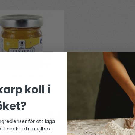
ärlor med Sauternes
die
arp koll i
g som god!"
öket?
ngredienser för att laga
t direkt i din mejlbox.