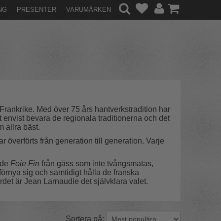
NG
PRESENTER
VARUMÄRKEN
Frankrike. Med över 75 års hantverkstradition har
 envist bevara de regionala traditionerna och det
 allra bäst.
verförts från generation till generation. Varje
nde
Foie Fin
från gäss som inte tvångsmatas,
örnya sig och samtidigt hålla de franska
det är Jean Larnaudie det självklara valet.
Sortera på: