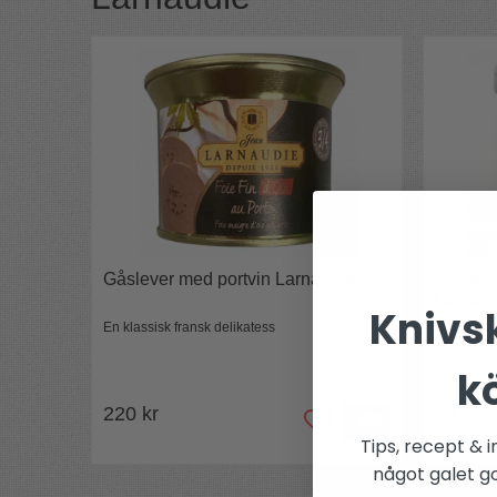
Gåslever med portvin Larnaudie
Kaviarp
Larnau
Knivsk
En klassisk fransk delikatess
"Lika lyxi
k
220 kr
99 kr
Tips, recept & i
något galet got