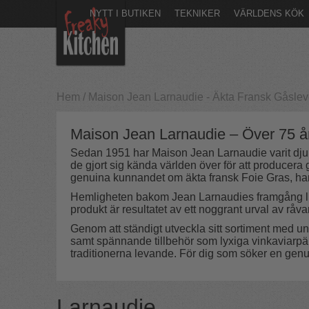
NYTT I BUTIKEN
TEKNIKER
VÄRLDENS KÖK
Hem
/
Maison Jean Larnaudie - Äkta Fransk Gåsle
Maison Jean Larnaudie – Över 75 år
Sedan 1951 har Maison Jean Larnaudie varit djupt
de gjort sig kända världen över för att producera
genuina kunnandet om äkta fransk Foie Gras, har d
Hemligheten bakom Jean Larnaudies framgång ligge
produkt är resultatet av ett noggrant urval av råva
Genom att ständigt utveckla sitt sortiment med
samt spännande tillbehör som lyxiga vinkaviarpär
traditionerna levande. För dig som söker en genui
Larnaudie