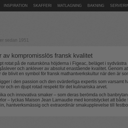
INSPIRATION
SKAFFERI
MATLAGNING
BAKNING
SERVERI
ver sedan 1951
 av kompromisslös fransk kvalitet
 rotat på de natursköna höjderna i Figeac, beläget i sydvästra 
 gåslever och anklever av absolut enastående kvalitet. Genom att
e blivit en symbol för fransk mathantverkskultur när den är som
r i den passion och den ovärderliga expertis som varsamt har ö
ror och en djupt rotad respekt för det kulinariska arvet.
 unika och innovativa smaker – som deras berömda och banbryta
lor – lyckas Maison Jean Larnaudie med konststycket att både f
n, hantverksmässig och extraordinär smakupplevelse till festbor