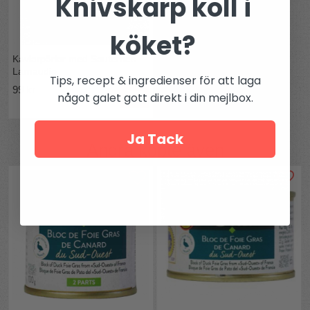
Knivskarp koll i
0,7 g) Protein: 10,1 g Salt: 1,25 g
Ursprung:
Frankrike
köket?
Tillverkare:
Larnaudie
Kaviarpärlor med Sauternes
Larnaudie
Tips, recept & ingredienser för att laga
99 kr
något galet gott direkt i din mejlbox.
Ja Tack
Andra köpte även