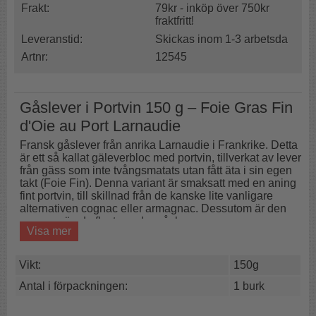
Frakt:
79kr - inköp över 750kr
fraktfritt!
Leveranstid:
Skickas inom 1-3 arbetsda
Artnr:
12545
Gåslever i Portvin 150 g – Foie Gras Fin
d'Oie au Port Larnaudie
Fransk gåslever från anrika Larnaudie i Frankrike. Detta
är ett så kallat gäleverbloc med portvin, tillverkat av lever
från gäss som inte tvångsmatats utan fått äta i sin egen
takt (Foie Fin). Denna variant är smaksatt med en aning
fint portvin, till skillnad från de kanske lite vanligare
alternativen cognac eller armagnac. Dessutom är den
magrare än de flesta andra gåslevrar.
Visa mer
En fantastisk delikatess som passar lika bra till festen
som i presentkorgen. Gåslever är galet gott enligt många
Vikt:
150g
och några anser att en riktig Foie Gras absolut ska
komma från just gås.
Antal i förpackningen:
1 burk
Godast att äta precis som den är, kanske med lite gelé,
frukt och en bit rostat bröd. Foie Gras kan också tillagas