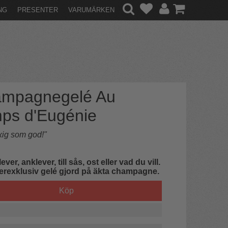
NG
PRESENTER
VARUMÄRKEN
mpagnegelé Au
ps d'Eugénie
yxig som god!"
lever, anklever, till sås, ost eller vad du vill.
erexklusiv gelé gjord på äkta champagne.
Köp