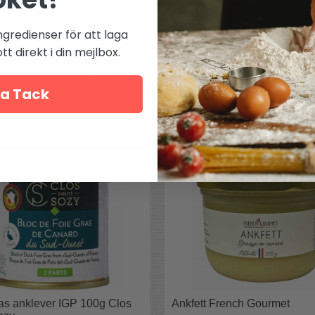
ngredienser för att laga
t direkt i din mejlbox.
Mer från
Au temps d?Eugenie
a Tack
Andra köpte även
as anklever IGP 100g Clos
Ankfett French Gourmet