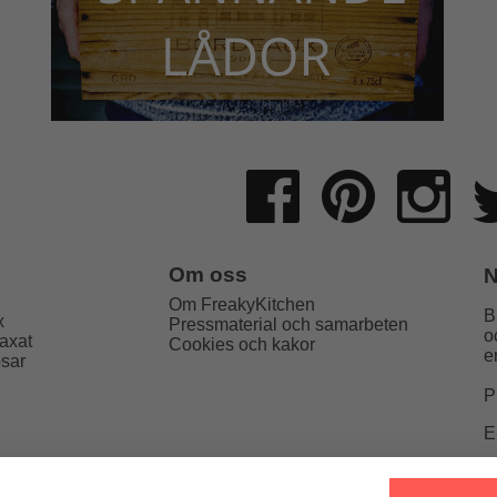
Om oss
N
Om FreakyKitchen
B
x
Pressmaterial och samarbeten
o
axat
Cookies och kakor
e
psar
P
E