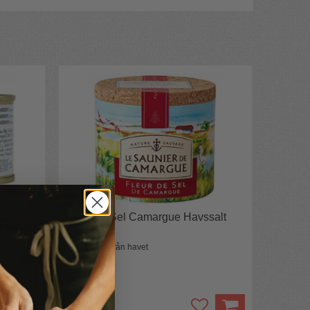
s Saint
Fleur de Sel Camargue Havssalt
Franskt salt från havet
99 kr