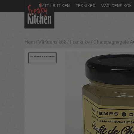
NYTT I BUTIKEN
TEKNIKER
VÄRLDENS KÖK
Hem
/
Världens kök
/
Frankrike
/
Champagnegelé Au 