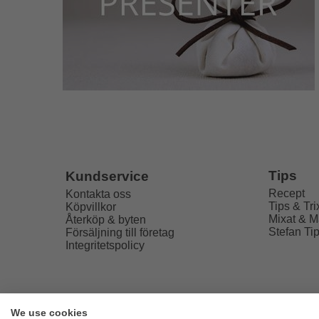
Tips
Kundservice
Recept
Kontakta oss
Tips & Tri
Köpvillkor
Mixat & M
Återköp & byten
Stefan Ti
Försäljning till företag
Integritetspolicy
We use cookies