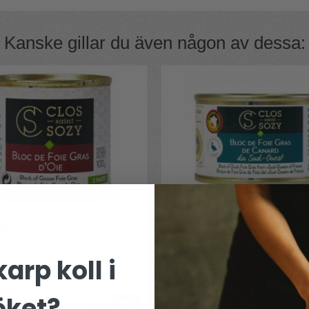
motsvarar EU:s PDO (Protected Designation
 (PDI), som skyddar regionala produkter.
r fetaost i Grekland, Parmigiano-Reggiano-
Kanske gillar du även någon av dessa:
erisk skinka producerad i den spanska staden
National de l'Origine et de la Qualité (INAO),
äkerställer kvalitet för vin, ost (ex Brie,
kter. Samtidigt främjar det kvalitet och
måste råvaran komma från ursprungsregionen
r Foie Gras 100 g Clos
Anklever 65 g Foie Gras Clo
ozy
Sozy
k fransk delikatess
En klassisk fransk delikatess
arp koll i
öket?
147 kr