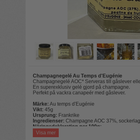
Champagnegelé Au Temps d'Eugénie
Champagnegelé AOC* Serveras till gåslever eller an
En superexklusiv gelé gjord på champagne.
Perfekt på vackra canapeér med gåslever.
Märke:
Au temps d'Eugénie
Vikt:
45g
Ursprung:
Frankrike
Ingredienser:
Champagne AOC 37%, sockerlag, 
Näringsdeklaration per 100g:
Förvaring:
På en torr och sval plats.
Visa mer