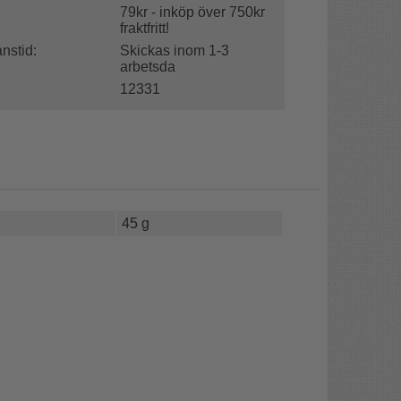
79kr - inköp över 750kr
fraktfritt!
nstid:
Skickas inom 1-3
arbetsda
12331
45 g