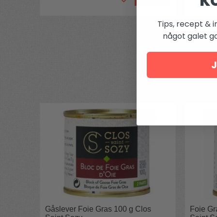
Tips, recept & i
något galet got
J
Gåslever Foie Gras 100 g Clos
Foie Gr