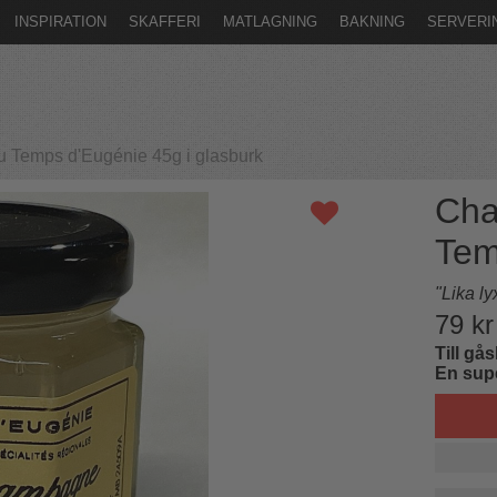
INSPIRATION
SKAFFERI
MATLAGNING
BAKNING
SERVERI
Temps d'Eugénie 45g i glasburk
Cha
Tem
"Lika l
79
kr
Till gås
En sup