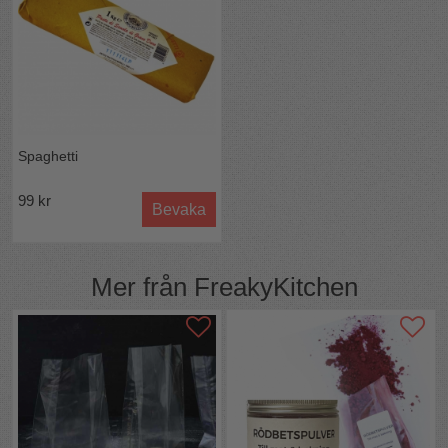
Spaghetti
99 kr
Bevaka
Mer från
FreakyKitchen