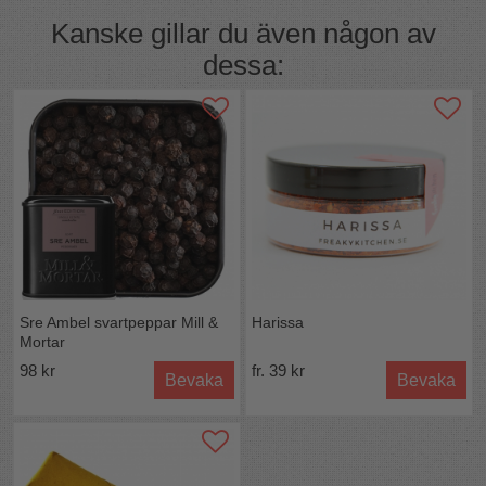
26,9g), Protein 16,5g, Salt 19,7g
Kanske gillar du även någon av
50g i burk eller 100g refill-påse
dessa:
Sre Ambel svartpeppar Mill &
Harissa
Mortar
98 kr
fr. 39 kr
Bevaka
Bevaka