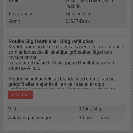
Frakt:
79kr - inköp över 750kr
fraktfritt!
Leveranstid:
Tillfälligt slut
Artnr:
11637-Burk
Roullie 50g i burk eller 100g refill-påse
Kryddblandning till den franska såsen eller röran rouille
som är fantastisk till skaldjur, grönsaker, fågel och
mycket annat.
Röran är ett måste till fisksoppan Bouillabaisse vid
sidan av Allioli.
Kryddmix helt perfekt att blanda med créme fraiche,
gräddfil eller majonäs till en kall sås eller dipp.
Utgå från 2msk per 3dl sås. Ta mer om du vill ha en
Visa mer
starkare sås.
Tänk på att smaken mognar och blir starkare med tiden
när såsen drar.
Vikt:
100g , 50g
Innehåll:
Antal i förpackningen:
1 burk , 1 påse
Cayennepeppar, vitlök, paprika, salt och persilja.
Näringsvärde/100g:
Energi 1420kj/339kcal, Fett 17g
(Varav mättat fett 1g), Kolhydrater 44g (Varav sockerarter