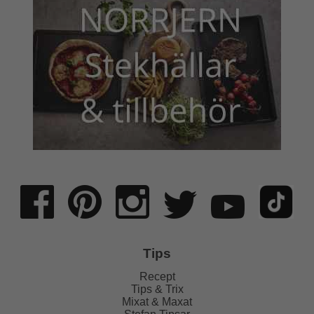
Tips
Recept
Tips & Trix
Mixat & Maxat