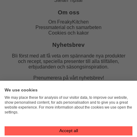
Stefan Tipsar
Om oss
Om FreakyKitchen
Pressmaterial och samarbeten
Cookies och kakor
Nyhetsbrev
Bli först med att få veta om spännande nya produkter
och recept, speciella presenter till alla tillfällen,
erbjudanden och säsongsinspiration.
Prenumerera på vårt nyhetsbrev!
E-post:
We use cookies
We may place these for analysis of our visitor data, to improve our website,
show personalised content, for ads personalisation and to give you a great
website experience. For more information about the cookies we use open the
settings.
FreakyKitchen
hello@freakykitchen.se
Telefon:
076-217 78 58 (mejla helst)
Accept all