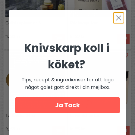
Cellofanpåsar nr 3
Rödbetspulver
fr. 39 kr
fr. 59 kr
Knivskarp koll i
köket?
Tips, recept & ingredienser för att laga
något galet gott direkt i din mejlbox.
Ja Tack
Tårtbricka 26 cm
Lavendel torkad
fr. 59 kr
fr. 55 kr