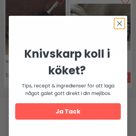
Knivskarp koll i
Väska till vinflaska LV ljus
Väska till vinflaska plädrutig
köket?
139 kr
139 kr
Tips, recept & ingredienser för att laga
något galet gott direkt i din mejlbox.
Ja Tack