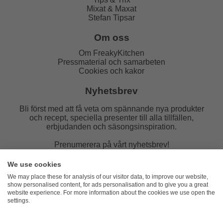
Mixat & Maxat
Stefan Tipsar
Om oss
Om FreakyKitchen
Pressmaterial och samarbeten
Cookies och kakor
Nyhetsbrev
Bli först med att få veta om spännande nya produkter
och recept, speciella presenter till alla tillfällen,
erbjudanden och säsongsinspiration.
Prenumerera på vårt nyhetsbrev!
E-post:
We use cookies
We may place these for analysis of our visitor data, to improve our website,
show personalised content, for ads personalisation and to give you a great
website experience. For more information about the cookies we use open the
settings.
FreakyKitchen
hello@freakykitchen.se
Telefon:
076-217 78 58 (mejla helst)