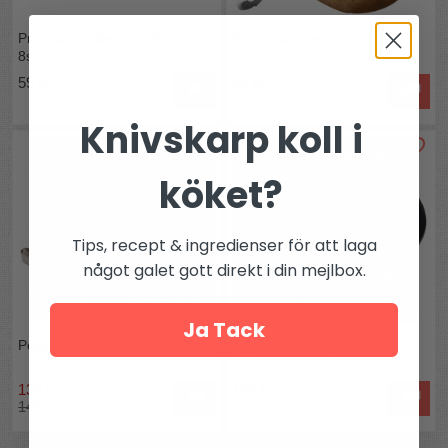
Provsticka eller köttnål 10cm
Potatisskalare
8st
59 kr
89 kr
Knivskarp koll i
köket?
Tips, recept & ingredienser för att laga
något galet gott direkt i din mejlbox.
Ja Tack
Pepparkaksmått set om 12 st
Äppeldelare 8 klyftor
139 kr
136 kr
149 kr