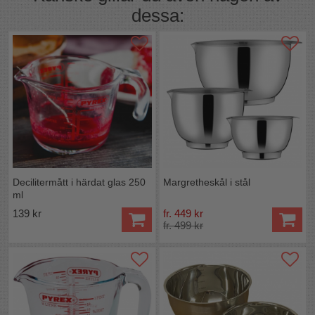
dessa:
Decilitermått i härdat glas 250
Margretheskål i stål
ml
139 kr
fr. 449 kr
fr. 499 kr