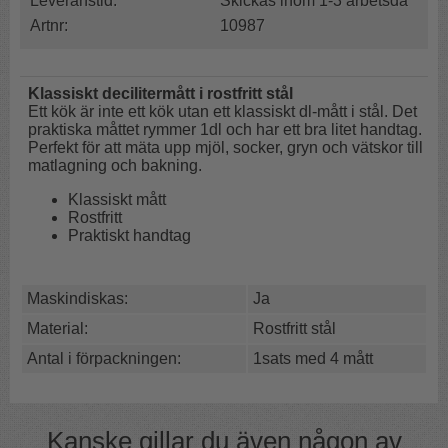
Leveranstid:
Skickas inom 1-3 arbetsda
Artnr:
10987
Klassiskt decilitermått i rostfritt stål
Ett kök är inte ett kök utan ett klassiskt dl-mått i stål. Det
praktiska måttet rymmer 1dl och har ett bra litet handtag.
Perfekt för att mäta upp mjöl, socker, gryn och vätskor till
matlagning och bakning.
Klassiskt mått
Rostfritt
Praktiskt handtag
Maskindiskas:
Ja
Material:
Rostfritt stål
Antal i förpackningen:
1sats med 4 mått
Kanske gillar du även någon av