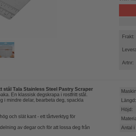
Frakt:
Levera
Artnr:
tt stål Tala Stainless Steel Pastry Scraper
Maskin
ka. En klassisk degskrapa i rostfritt stål.
g i mindre delar, bearbeta deg, spackla
Längd:
Höjd:
g och slät kant - ett tårtverktyg för
Materia
 delning av degar och för att lossa deg från
Antal i