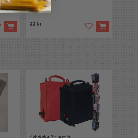
Kreativ dekoration
99 kr
Kylväska för boxvin