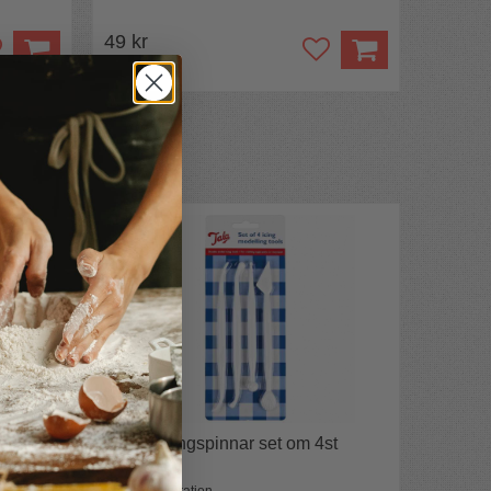
49 kr
g och 14
Modelleringspinnar set om 4st