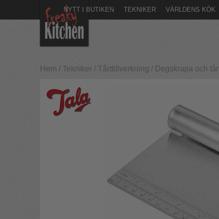
NYTT I BUTIKEN
TEKNIKER
VÄRLDENS KÖK
Hem
/
Tekniker
/
Tårttillverkning
/
Degskrapa och tårts