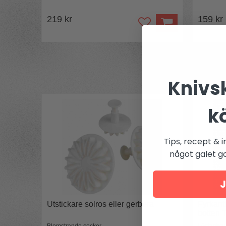
219 kr
159 kr
Knivsk
k
Tips, recept & i
något galet got
J
Utstickare solros eller gerbera
Fyrkant
botten 