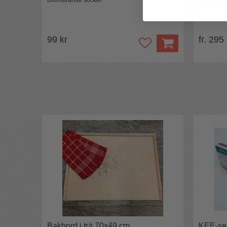
Blomstrande socker
Löstagbar
99 kr
fr. 295
Bakbord i trä 70x49 cm
KEE-se