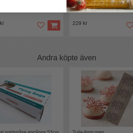
 botten
Alla tyllar du behöver
 kr
229 kr
Andra köpte även
al spritspåse engångs 53cm
Tuile-form gren