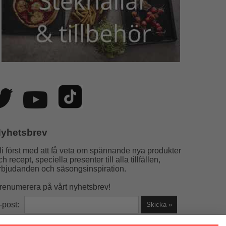
yhetsbrev
li först med att få veta om spännande nya produkter
ch recept, speciella presenter till alla tillfällen,
rbjudanden och säsongsinspiration.
renumerera på vårt nyhetsbrev!
-post: