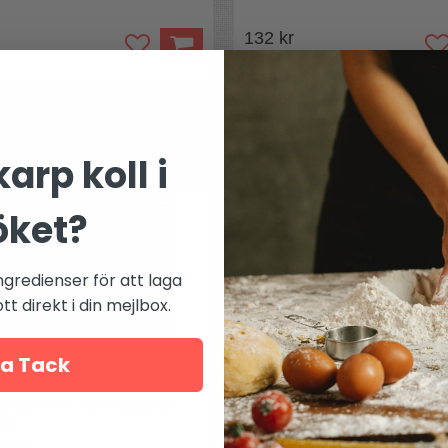
132 kr
Mer från
Tala
arp koll i
öket?
ngredienser för att laga
t direkt i din mejlbox.
a Tack
ig bakform med löstagbar
Spritsset med påse, kopplin
Tala
små tyllar Tala