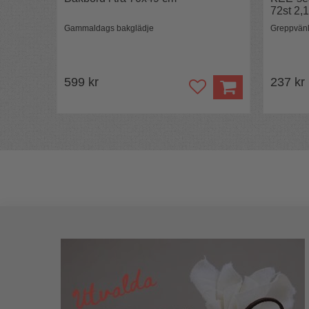
72st 2,1 
Gammaldags bakglädje
Greppvänl
599 kr
237 kr