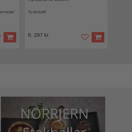
et mesta"
Ta det kallt!
fr. 297 kr