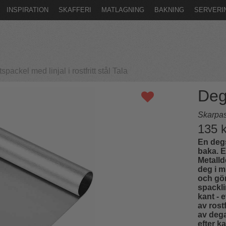
INSPIRATION
SKAFFERI
MATLAGNING
BAKNING
SERVERI
packel med linjal i rostfritt stål Tala
Deg
Skarpas
135
k
En degs
baka. E
Metalld
deg i m
och gör
spackli
kant - 
av rost
av dega
efter k