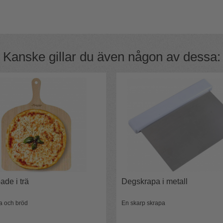
till att skrapa smält choklad från
Kanske gillar du även någon av dessa:
jal; den är också en fantastiskt bra
er måttskala i centimeter och inch.
ade i trä
Degskrapa i metall
za och bröd
En skarp skrapa
rås