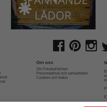
Om oss
N
Om FreakyKitchen
B
x
Pressmaterial och samarbeten
o
axat
Cookies och kakor
e
psar
P
E