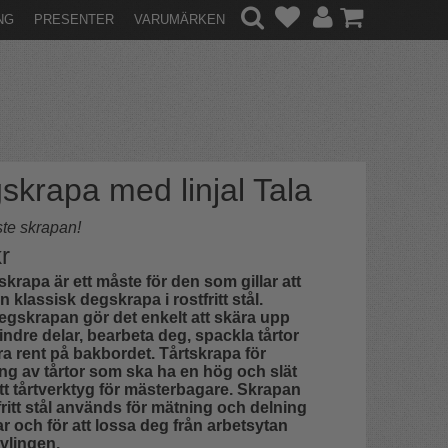
NG
PRESENTER
VARUMÄRKEN
skrapa med linjal Tala
te skrapan!
r
krapa är ett måste för den som gillar att
n klassisk degskrapa i rostfritt stål.
egskrapan gör det enkelt att skära upp
indre delar, bearbeta deg, spackla tårtor
a rent på bakbordet. Tårtskrapa för
ng av tårtor som ska ha en hög och slät
ett tårtverktyg för mästerbagare. Skrapan
fritt stål används för mätning och delning
r och för att lossa deg från arbetsytan
avlingen.