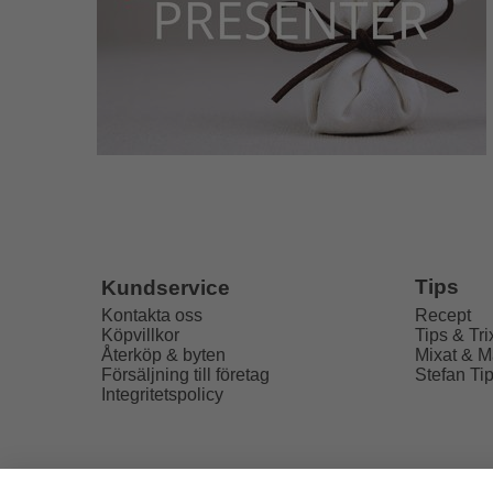
Tips
Kundservice
Recept
Kontakta oss
Tips & Tri
Köpvillkor
Mixat & M
Återköp & byten
Stefan Ti
Försäljning till företag
Integritetspolicy