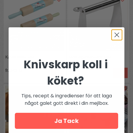
Kavel retro Tala
Mördegsblandare Tala
Knivskarp koll i
fr. 149 kr
157 kr
Köp
köket?
Tips, recept & ingredienser för att laga
något galet gott direkt i din mejlbox.
Ja Tack