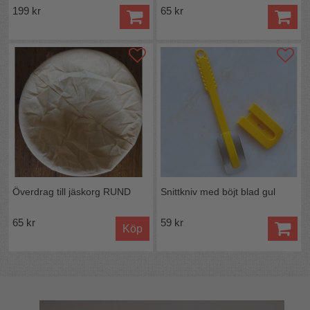
199 kr
65 kr
Överdrag till jäskorg RUND
Snittkniv med böjt blad gul
65 kr
59 kr
Köp