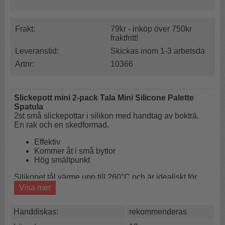
Frakt:
79kr - inköp över 750kr
fraktfritt!
Leveranstid:
Skickas inom 1-3 arbetsda
Artnr:
10366
Slickepott mini 2-pack Tala Mini Silicone Palette
Spatula
2st små slickepottar i silikon med handtag av bokträ.
En rak och en skedformad.
Effektiv
Kommer åt i små byttor
Hög smältpunkt
Silikonet tål värme upp till 260°C och är idealiskt för
non-stick ytor.
Visa mer
De här mini-slickepottarna är bra till att slicka ur lite
mindre saker som burkar och mindre mått.
Handdiskas:
rekommenderas
Spatlarna i silikon är också jättebra som hjälp när du
bakar cup cakes, muffins och tårtor.