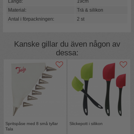
Längd:
19cm
En liten slickepott i "skedform" och en mer traditionell
Material:
Trä & silikon
rak.
Antal i förpackningen:
2 st
Varumärke:
Tala
Längd:
ca 20 cm
Material:
silikon, trä (skaft),
Färg:
Röd & omålat skaft
Kanske gillar du även någon av
Tillverkare:
Tala
dessa:
Importör:
Kimi AB Segloravägen 19, 50464 Borås
Spritspåse med 8 små tyllar
Slickepott i silikon
Tala