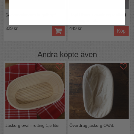
Sockerkaksform kugelhopf
Hopfällbart avsvalningsgaller i
3 våningar Tala
329 kr
449 kr
Köp
Andra köpte även
Jäskorg oval i rotting 1,5 liter
Överdrag jäskorg OVAL