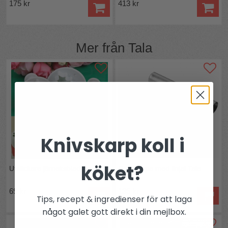
175 kr
413 kr
Mer från
Tala
Knivskarp koll i
köket?
Utstickare järneksblad
Degskrapa med linjal Tala
69 kr
135 kr
Tips, recept & ingredienser för att laga
något galet gott direkt i din mejlbox.