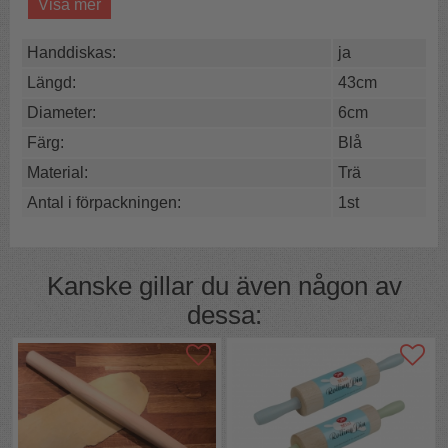
Visa mer
Träföremål ska alltid handdiskas. Kom ihåg att inte
lägga kaveln i blöt utan diska den direkt. Blötlagd kavel
spricker lätt.
Handdiskas:
ja
Fin retrolook
Längd:
43cm
Bra kvalitet
Tillverkad i bok
Diameter:
6cm
Färg:
Blå
Material:
Trä
Antal i förpackningen:
1st
Kanske gillar du även någon av
dessa: