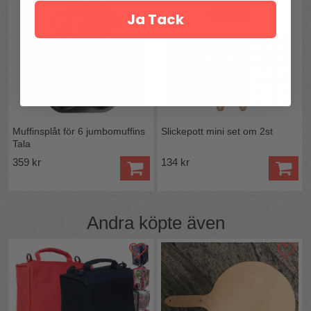
Ja Tack
Muffinsplåt för 6 jumbomuffins
Slickepott mini set om 2st
Tala
359 kr
134 kr
Andra köpte även