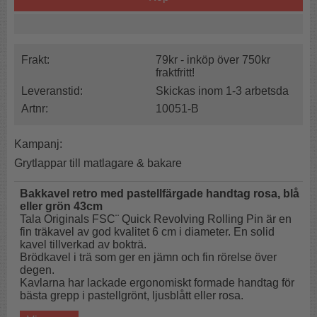
Frakt:
79kr - inköp över 750kr
fraktfritt!
Leveranstid:
Skickas inom 1-3 arbetsda
Artnr:
10051-B
Kampanj:
Grytlappar till matlagare & bakare
Bakkavel retro med pastellfärgade handtag rosa, blå
eller grön 43cm
Tala Originals FSC¨ Quick Revolving Rolling Pin är en
fin träkavel av god kvalitet 6 cm i diameter. En solid
kavel
tillverkad av bokträ.
Brödkavel i trä som ger en jämn och fin rörelse över
degen.
Kavlarna har lackade ergonomiskt formade handtag för
bästa grepp i pastellgrönt, ljusblått eller rosa.