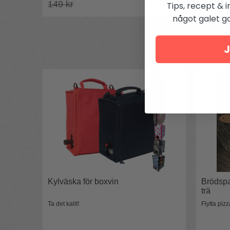
149 kr
Tips, recept & i
något galet got
J
Kylväska för boxvin
Brödspa
trä
Ta det kallt!
Flytta piz