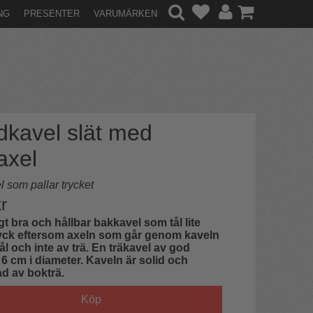
NG
PRESENTER
VARUMÄRKEN
dkavel slät med
axel
l som pallar trycket
r
igt bra och hållbar bakkavel som tål lite
ryck eftersom axeln som går genom kaveln
tål och inte av trä. En träkavel av god
t 6 cm i diameter. Kaveln är solid och
kad av bokträ.
Köp