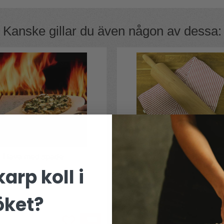
om åldras med värdighet om du sköter om
ä för att de ska hålla länge och underhåll
Kanske gillar du även någon av dessa:
dligen ett av bagarens viktigaste redskap
en som kringlan.
en direkt.
 i lava med spade
Kavel stor i trä
arp koll i
ten från Etna
"Härlig tyngd men enkel att kavla med" 
öket?
413 kr