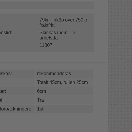
79kr - inköp över 750kr
fraktfritt!
nstid:
Skickas inom 1-3
arbetsda
11807
skas:
rekommenderas
Totalt 45cm, rullen 25cm
er:
6cm
l:
Trä
 förpackningen:
1st