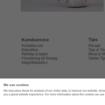
Tips
Kundservice
Recept
Kontakta oss
Tips & Tri
Köpvillkor
Mixat & M
Återköp & byten
Stefan Ti
Försäljning till företag
Integritetspolicy
We use cookies
Freaky
We may place these for analysis of our visitor data, to improve our website, sho
you a great website experience. For more information about the cookies we use 