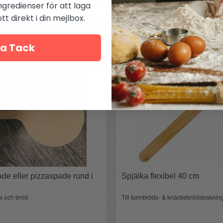
ngredienser för att laga
t direkt i din mejlbox.
a Tack
Andra köpte även
de eller pizzaspade rund i
Spjälka flexibel 40 cm
za och bröd
Till tunnbröds- & knäckebrödsbaknin