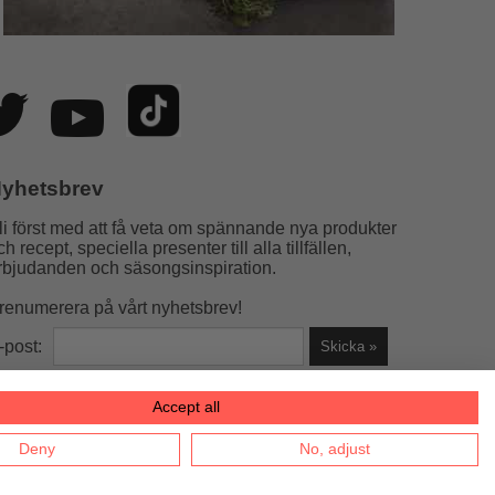
yhetsbrev
li först med att få veta om spännande nya produkter
ch recept, speciella presenter till alla tillfällen,
rbjudanden och säsongsinspiration.
renumerera på vårt nyhetsbrev!
-post:
Accept all
la helst)
Deny
No, adjust