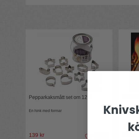
Utrusta gärna ditt kök med vackra träredskap s
dem väl. Handdiska alltid dina köksredakap av tr
dem gärna med smakneutral olja. Kaveln är förmo
och som symbol lika starkt förknippat med bagar
Naturmaterial
Kavel med handtag ger bättre tryck
Tålig axel av stål
Träkavlar ska alltid handdiskas.
Kom ihåg att inte lägga kaveln i blöt utan diska d
En blötlagd kavel spricker lätt.
Mått:
Längd:
Rulle: 25cm Totalt: 45cm
Diameter:
6cm
Pepparkaksmått set om 12 st
Baksten
Knivsk
En hink med formar
Äkta lavas
k
139 kr
789 kr