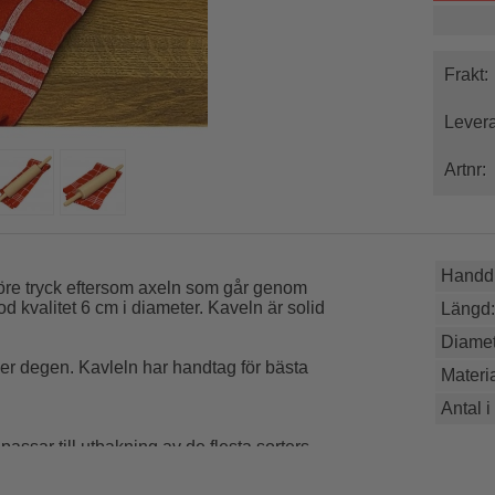
Frakt:
Levera
Artnr:
Handdi
 höre tryck eftersom axeln som går genom
od kvalitet 6 cm i diameter. Kaveln är solid
Längd:
Diamet
ver degen. Kavleln har handtag för bästa
Materia
Antal i
passar till utbakning av de flesta sorters
degar som mördeg och smördeg.