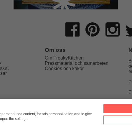
Om oss
N
Om FreakyKitchen
B
x
Pressmaterial och samarbeten
o
axat
Cookies och kakor
e
psar
P
E
Kitchen
hello@freakykitchen.se
Telefon:
076-217 78 58 (mej
w personalised content, for ads personalisation and to give
open the settings.