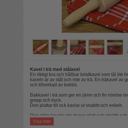
Kavel i trä med stålaxel
En riktigt bra och hållbar brödkavel som tål lite
kaveln är av stål och inte av trä. En träkavel av g
och tillverkad av bokträ.
Bakkavel i trä som ger en jämn och fin rörelse ö
grepp och tryck.
Den plattar till ock kavlar ut snabbt och enkelt.
Den släta kaveln gör degen platt och prickfri och 
degar.
Visa mer
Till kanelbullar, matbröd, wienerdegar och kak