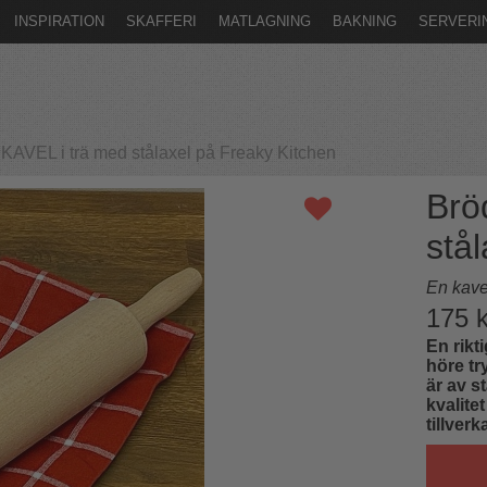
INSPIRATION
SKAFFERI
MATLAGNING
BAKNING
SERVERI
KAVEL i trä med stålaxel på Freaky Kitchen
Brö
stål
En kave
175
k
En rikt
höre t
är av s
kvalite
tillver