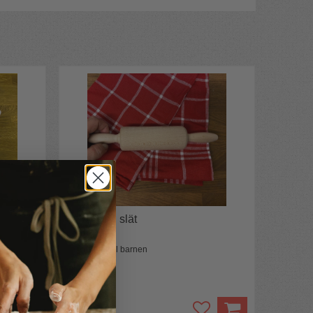
Barnkavel slät
Liten kavel till barnen
⭐️⭐️⭐️є...
67 kr