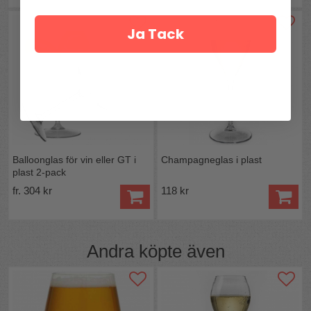
Ja Tack
Balloonglas för vin eller GT i
Champagneglas i plast
plast 2-pack
fr. 304 kr
118 kr
Andra köpte även