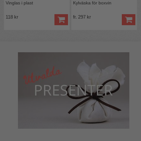
Vinglas i plast
Kylväska för boxvin
118 kr
fr. 297 kr