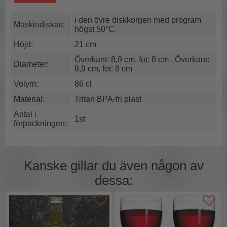
i den övre diskkorgen med program
Maskindiskas:
högst 50°C.
Höjd:
21 cm
Överkant: 8,9 cm, fot: 8 cm
,
Överkant:
Diameter:
8,9 cm, fot: 8 cm
Volym:
86 cl
Material:
Tritan BPA-fri plast
Antal i
1st
förpackningen:
Att använda vanliga glas vid poolen eller i bastun kan
vara ödestiget.
Använd riktigt snygga plastglas. För säkerhet skull.
Kanske gillar du även någon av
Glasen är tillverkade i en BPA-fri plast som kallas tritan
eller polycarbonate. Det är en mycket tålig plast som
dessa:
behåller sin lyster och klarhet även efter många
diskningar i maskin och idogt användande.
OBS!
Kan diskas i maskin i den övre diskkorgen med
program 50°C.