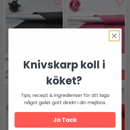
Marsipan Svart 2,5kg
Marsipan Lila 2,5kg
Knivskarp koll i
255 kr
234 kr
Köp
Köp
köket?
320 kr
249 kr
Tips, recept & ingredienser för att laga
något galet gott direkt i din mejlbox.
Ja Tack