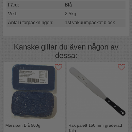
Färg:
Blå
Lättarbetad
Till kavling & figurer
Vikt:
2,5kg
Svensktillverkad
Antal i förpackningen:
1st vakuumpackat block
Den kan också användas till modellering av figurer,
rosor och andra blommor.
Kobia Diplom marzipan är mycket uppskattad och
Kanske gillar du även någon av
används flitigt av konditorer i hela Norden.
dessa:
Marsipan Blå 500g
Rak palett 150 mm graderad
Tala