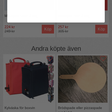
Marsipan Grön 2,5kg
Marsipan Röd 2,5kg
224 kr
257 kr
Köp
Köp
249 kr
305 kr
Andra köpte även
Kylväska för boxvin
Brödspade eller pizzaspade