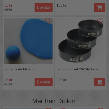
55 kr
155 kr
Bevaka
59 kr
Innehåll:
Marsipan (socker, MANDEL (23%),
glukossirap, sorbitol, vatten, sirap, stabiliseringsmedel
(E418 och invertas), konserveringsmedel (E202), arom,
färgämne (E120 och E131)
VERSALER anger allergen ingrediens.
Näringsvärde per 100g:
Energi 1722 kJ 407,00 kcal, Fett 11,1g Varav mättat 0,8g
Varav enkelomättat 0g Varav fleromättat 0g, Kolhydrater
75,1g Varav sockerarter 65,7g Kostfiber 0g, Protein 4,5g,
Salt 0g.
Vikt:
2,5kg
Tillverkad i Sverige
Sugarpaste blå 250g
Springformset 20-24-26cm
Tänk på färgen på skärmen kan avvika något från
den verkliga.
36 kr
329 kr
Bevaka
45 kr
Mer från
Diplom