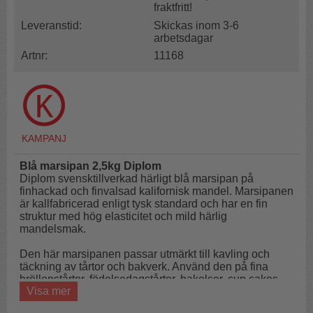
fraktfritt!
Leveranstid:
Skickas inom 3-6
arbetsdagar
Artnr:
11168
Blå marsipan 2,5kg Diplom
Diplom svensktillverkad härligt blå marsipan på
finhackad och finvalsad kalifornisk mandel. Marsipanen
är kallfabricerad enligt tysk standard och har en fin
struktur med hög elasticitet och mild härlig
mandelsmak.
Den här marsipanen passar utmärkt till kavling och
täckning av tårtor och bakverk. Använd den på fina
bröllopstårtor, födelsedagstårtor, bakelser, cup cakes
Visa mer
eller andra vackra godsaker.
Djupblå marsipan finns även i 500g-paket
HÄR!