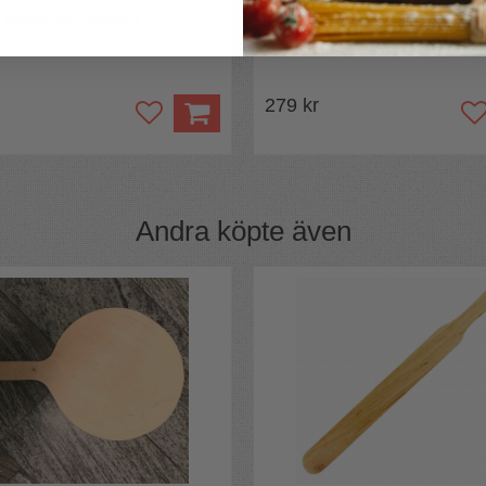
n, mandel och karameller
Juligt för smörgås, nattmat, bullar & k
279 kr
Andra köpte även