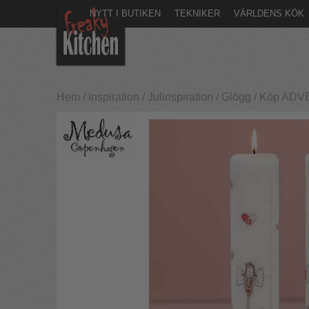
NYTT I BUTIKEN
TEKNIKER
VÄRLDENS KÖK
Hem
/
Inspiration
/
Julinspiration
/
Glögg
/
Köp ADVE