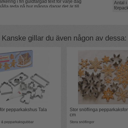
kering i fin guldfärgad text för varje dag
Antal i
hålla reda på hur många dagar det är till
förpac
Kanske gillar du även någon av dessa:
er, Jinglebell, det finns
här!
för pepparkakshus Tala
Stor snöflinga pepparkaksfo
cm
us och av samma typ som altarljus.
r & pepparkaksgubbar
Stora snöflingor