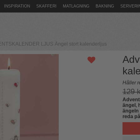
INSPIRATION
SKAFFERI
MATLAGNING
BAKNING
SERVERI
NTSKALENDER LJUS Ängel stort kalenderljus
Adv
kale
Håller r
129
k
Advents
ängel, h
ängeln m
reda på