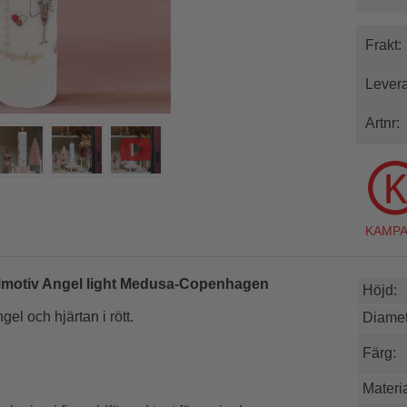
Frakt:
Levera
Artnr:
julmotiv Angel light Medusa-Copenhagen
Höjd:
el och hjärtan i rött.
Diamet
Färg:
Materia