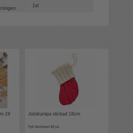
1st
kningen:
rm 19
Julstrumpa stickad 18cm
Fyll strumpan till jul