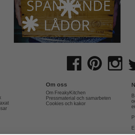
Om oss
N
Om FreakyKitchen
B
x
Pressmaterial och samarbeten
o
axat
Cookies och kakor
e
psar
P
E