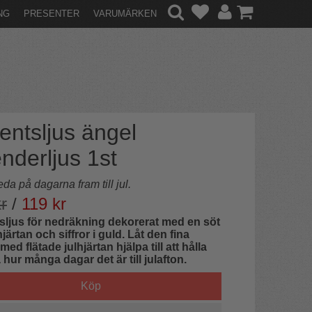
NG
PRESENTER
VARUMÄRKEN
entsljus ängel
nderljus 1st
eda på dagarna fram till jul.
r
/
119
kr
ljus för nedräkning dekorerat med en söt
järtan och siffror i guld. Låt den fina
ed flätade julhjärtan hjälpa till att hålla
 hur många dagar det är till julafton.
Köp