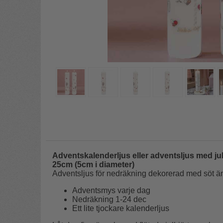
Adventskalenderljus eller adventsljus med 
25cm (5cm i diameter)
Adventsljus för nedräkning dekorerad med söt äng
Adventsmys varje dag
Nedräkning 1-24 dec
Ett lite tjockare kalenderljus