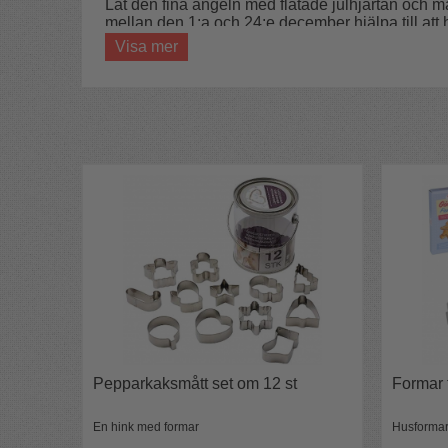
Låt den fina ängeln med flätade julhjärtan och mar
mellan den 1:a och 24:e december hjälpa till att 
julafton.
Visa mer
Notera att ljuset på filmen har lite annat mönst
Pepparkaksmått set om 12 st
Formar 
Ljuset är lite tjockare än många andra adventslj
En hink med formar
Husforma