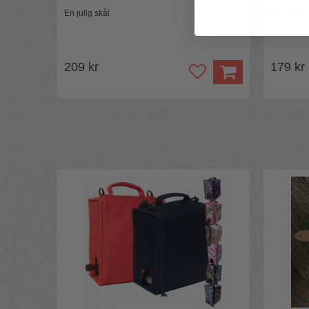
En julig skål
För russi
209 kr
179 kr