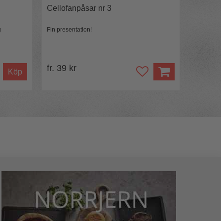
Cellofanpåsar nr 3
g
Fin presentation!
fr. 39 kr
Köp