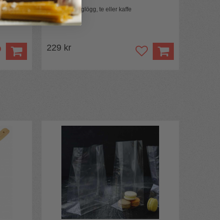
akor
För choklad, glögg, te eller kaffe
229 kr