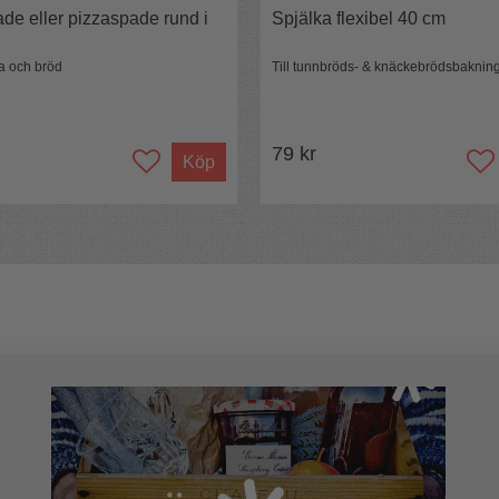
de eller pizzaspade rund i
Spjälka flexibel 40 cm
za och bröd
Till tunnbröds- & knäckebrödsbaknin
79 kr
Köp