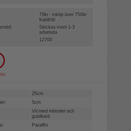
79kr - inköp över 750kr
fraktfritt!
nstid:
Skickas inom 1-3
arbetsda
12700
25cm
er:
5cm
Vit med mönster och
guldkant
l:
Paraffin