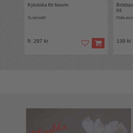
Kylväska för boxvin
Brödspa
trä
Ta det kallt!
Flytta piz
fr. 297 kr
139 kr