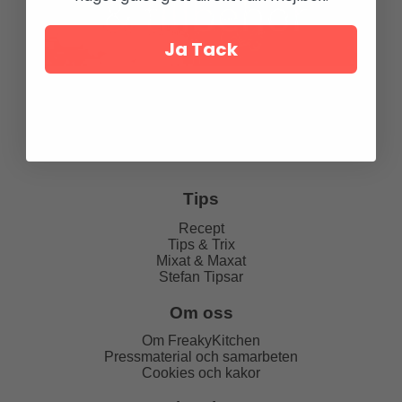
Ja Tack
Tips
Recept
Tips & Trix
Mixat & Maxat
Stefan Tipsar
Om oss
Om FreakyKitchen
Pressmaterial och samarbeten
Cookies och kakor