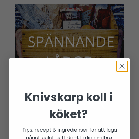
Knivskarp koll i
köket?
Tips, recept & ingredienser för att laga
något galet gott direkt i din mejlbox.