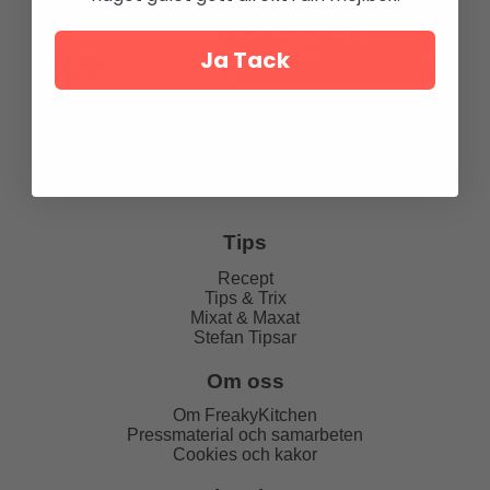
Ja Tack
Tips
Recept
Tips & Trix
Mixat & Maxat
Stefan Tipsar
Om oss
Om FreakyKitchen
Pressmaterial och samarbeten
Cookies och kakor