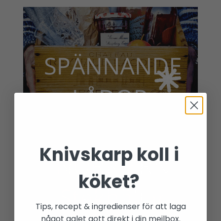
Knivskarp koll i
köket?
Tips, recept & ingredienser för att laga
något galet gott direkt i din mejlbox.