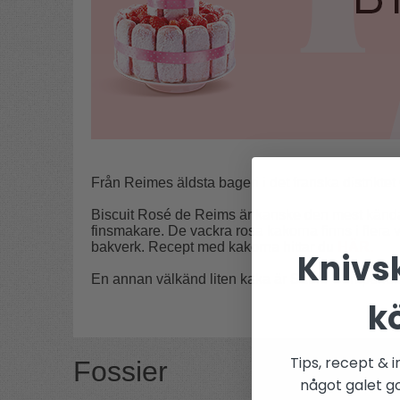
Från Reimes äldsta bageri i det franska distri
Biscuit Rosé de Reims är kanske den mest känd
finsmakare. De vackra rosa kakorna finns i fler
bakverk. Recept med kakorna hittar du
HÄR.
Knivsk
En annan välkänd liten kaka är Sablé Campeno
k
Tips, recept & i
Fossier
något galet got