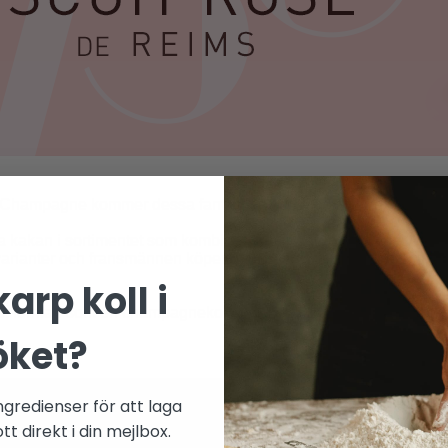
ktet Champagne kommer dessa fantastiska söta & salta kex smak
a kakan i sortimentet som kombinerar den goda smaken av svun
a varianter och fransmännen köper dem även som pulver och anvä
arp koll i
is, formad som en champagnekork och bakad på mandel och 
öket?
ngredienser för att laga
t direkt i din mejlbox.