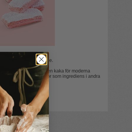
satta med äkta champagne.
na tider med dagens - en kaka för moderna
nder det eller hela kakor som ingrediens i andra
champagne.