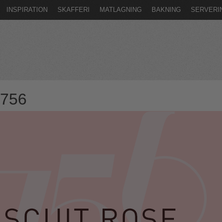
INSPIRATION
SKAFFERI
MATLAGNING
BAKNING
SERVERI
1756