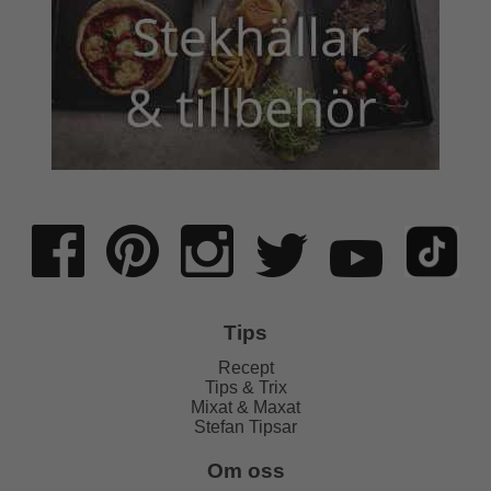
Tips
Recept
Tips & Trix
Mixat & Maxat
Stefan Tipsar
Om oss