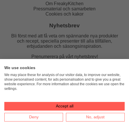
Om FreakyKitchen
Pressmaterial och samarbeten
Cookies och kakor
Nyhetsbrev
Bli först med att få veta om spännande nya produkter
och recept, speciella presenter till alla tillfällen,
erbjudanden och säsongsinspiration.
Prenumerera på vårt nyhetsbrev!
E-post:
We use cookies
We may place these for analysis of our visitor data, to improve our website,
show personalised content, for ads personalisation and to give you a great
website experience. For more information about the cookies we use open the
settings.
FreakyKitchen
hello@freakykitchen.se
Telefon:
076-217 78 58 (mejla helst)
Accept all
Deny
No, adjust