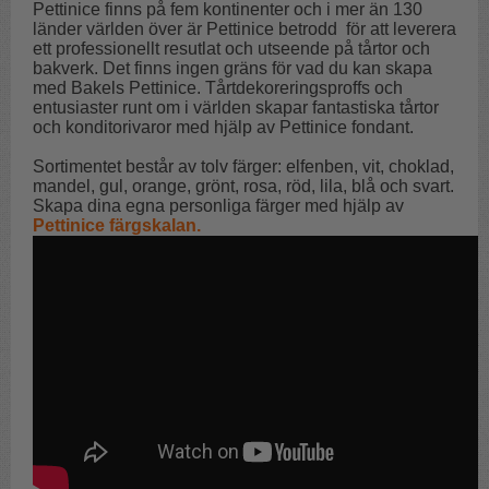
Pettinice finns på fem kontinenter och i mer än 130
länder världen över är Pettinice betrodd för att leverera
ett professionellt resutlat och utseende på tårtor och
bakverk. Det finns ingen gräns för vad du kan skapa
med Bakels Pettinice. Tårtdekoreringsproffs och
entusiaster runt om i världen skapar fantastiska tårtor
och konditorivaror med hjälp av Pettinice fondant.
Sortimentet består av tolv färger: elfenben, vit, choklad,
mandel, gul, orange, grönt, rosa, röd, lila, blå och svart.
Skapa dina egna personliga färger med hjälp av
Pettinice färgskalan
.