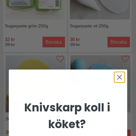
Sugarpaste grön 250g
Sugarpaste vit 250g
32 kr
36 kr
Bevaka
Bevaka
39 kr
39 kr
Knivskarp koll i
Sugarpaste gul 250g
Sugarpaste babyblå 250g
köket?
36 kr
32 kr
Bevaka