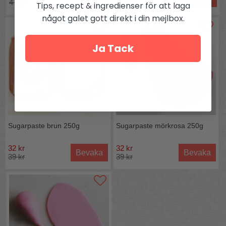
47 kr
39 kr
Tips, recept & ingredienser för att laga
något galet gott direkt i din mejlbox.
Ja Tack
Sugarpaste brun 250g
Sugarpaste mörkrosa 250g
32 kr
32 kr
Bevaka
Bevaka
39 kr
39 kr