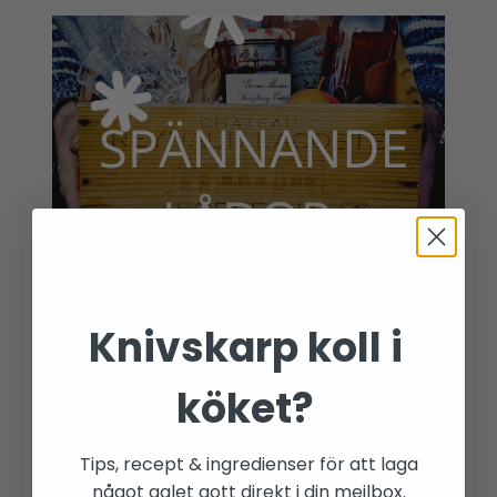
Knivskarp koll i
köket?
Tips, recept & ingredienser för att laga
något galet gott direkt i din mejlbox.