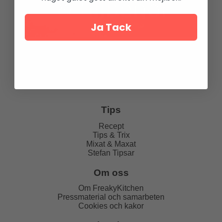
Ja Tack
Tips
Recept
Tips & Trix
Mixat & Maxat
Stefan Tipsar
Om oss
Om FreakyKitchen
Pressmaterial och samarbeten
Cookies och kakor