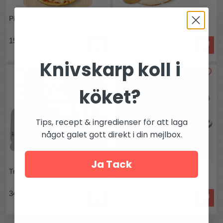
Pizzaspade i trä
Pannkaksvändare i trä
159 kr
99 kr
Knivskarp koll i
köket?
Tips, recept & ingredienser för att laga
något galet gott direkt i din mejlbox.
Ja Tack
Tryffelhyvel
Raviolistans rund
349 kr
fr. 79 kr