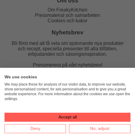
Om oss
Om FreakyKitchen
Pressmaterial och samarbeten
Cookies och kakor
Nyhetsbrev
Bli först med att få veta om spännande nya produkter
och recept, speciella presenter till alla tillfällen,
erbjudanden och säsongsinspiration.
Prenumerera på vårt nyhetsbrev!
E-post:
We use cookies
We may place these for analysis of our visitor data, to improve our website,
show personalised content, for ads personalisation and to give you a great
website experience. For more information about the cookies we use open the
settings.
FreakyKitchen
hello@freakykitchen.se
Telefon:
076-217 78 58 (mejla helst)
Accept all
Deny
No, adjust