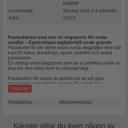
fraktfritt!
Leveranstid:
Skickas inom 1-3 arbetsda
Artnr:
11974
Pastaskärare oval stor en degsporre för ovala
rundlar – Eppicotispai tagliatortelli ovale grande
Pastaroller för lite större ovala runda degplattor med slät
kant till kakor, dumplings, ravioli, tortellini och andra
pastasorter.
En otroligt smart degsporre som tar ut perfekta ovaler av
deg när den rullas över en utkavlad deg.
Pastarollern för ovaler är perfekt när du vill göra
pastasorter som tortillini, garganelli, ravioli osv.
Visa mer
Den s
kapar rundlar eller ovaler av pastadegen eller
kakdegen när man rullar över den sporren.
Handdiskas:
rekommenderas
Snabbt och effektivt.
Lika bra till pepparkakor som ravioli eller dumplings.
Snabbt & effektivt
Kanske gillar du även någon av