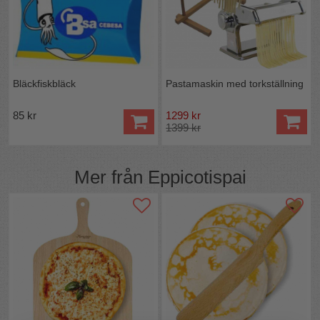
Bläckfiskbläck
Pastamaskin med torkställning
85 kr
1299 kr
1399 kr
Mer från
Eppicotispai