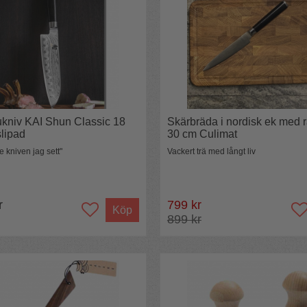
kniv KAI Shun Classic 18
Skärbräda i nordisk ek med 
slipad
30 cm Culimat
 kniven jag sett"
Vackert trä med långt liv
r
799 kr
Köp
899 kr