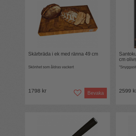
Skärbräda i ek med ränna 49 cm
Santoku
cm oliv
Skönhet som åldras vackert
"Snyggaste
1798 kr
2599 k
Bevaka