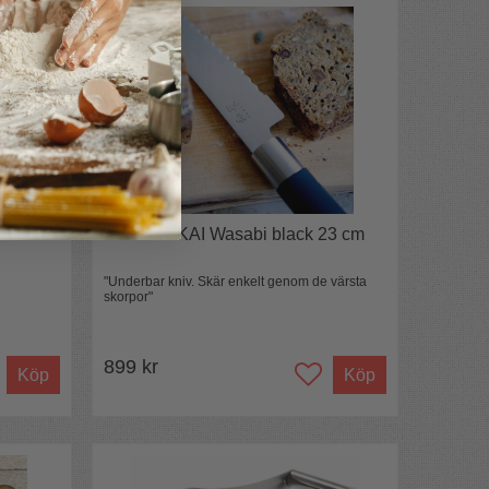
atake
Brödkniv KAI Wasabi black 23 cm
"Underbar kniv. Skär enkelt genom de värsta
skorpor"
899 kr
Köp
Köp