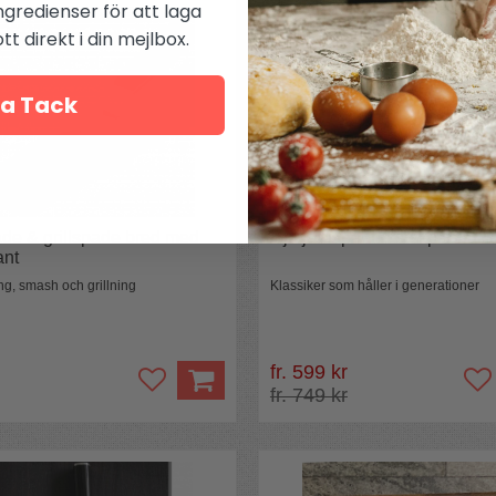
ngredienser för att laga
t direkt i din mejlbox.
a Tack
de & grillspade bred med
Gjutjärnspanna stekpanna S
ant
ng, smash och grillning
Klassiker som håller i generationer
fr. 599 kr
fr. 749 kr