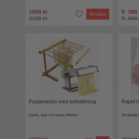
1699 kr
fr. 399
Bevaka
2199 kr
fr. 499
Pastamaskin med torkställning
Rapid I
Kavla, skär och torka effektivt
Smaksätt 