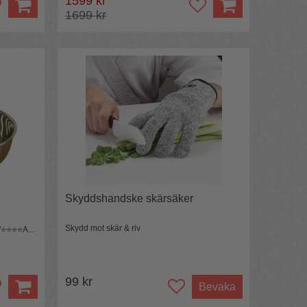
1599 kr
1699 kr
Skyddshandske skärsäker
Skydd mot skär & riv
️⭐️⭐️⭐A...
99 kr
Bevaka