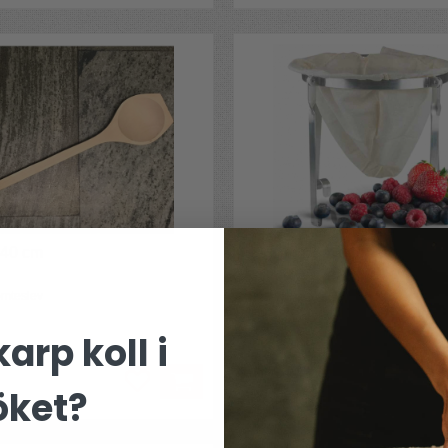
 40 cm
Saftsil i aluminium med sildu
tomteslev
Sila saft och vin
arp koll i
299 kr
B
öket?