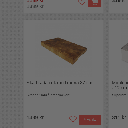
1299 kr
319 kr
1399 kr
Skärbräda i ek med ränna 37 cm
Monteri
- 12 cm
Skönhet som åldras vackert
Superbra se
1499 kr
311 kr
Bevaka