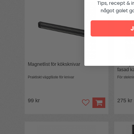
Tips, recept & i
något galet got
J
Magnetlist för köksknivar
Stekspa
fasad k
Praktiskt väggfäste för knivar
För stekni
99 kr
275 kr