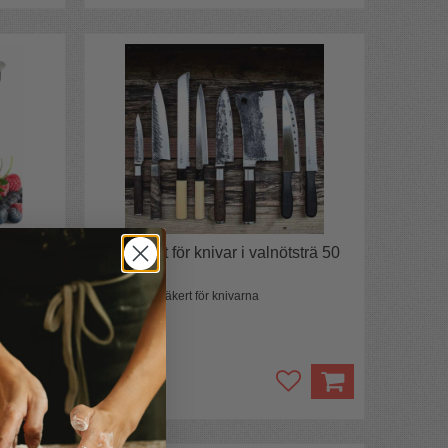
k
Magnetlist för knivar i valnötsträ 50
cm
Snyggt och säkert för knivarna
899 kr
evaka