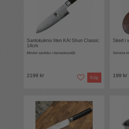
Santokukniv liten KAI Shun Classic
Sked i 
14cm
Mindre santoku i damaskusstål
Servera m
2199 kr
199 kr
Köp