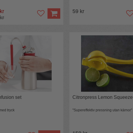
 kr
59 kr
 kr
nfusion set
Citronpress Lemon Squeeze
med tryck
"Supereffektiv pressning utan kärnor"