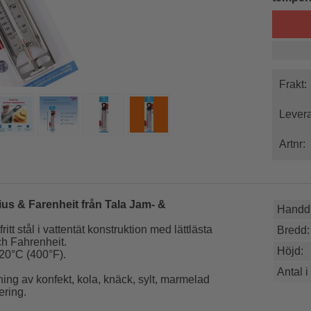
Frakt:
Levera
Artnr:
us & Farenheit från Tala Jam- &
Handdi
tt stål i vattentät konstruktion med lättlästa
Bredd:
ch Fahrenheit.
Höjd:
220°C (400°F).
Antal i
ing av konfekt, kola, knäck, sylt, marmelad
ering.