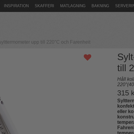
INSPIRATION
SKAFFERI
MATLAGNING
BAKNING
SERVERI
sylttermometer upp till 220°C och Farenheit
Syl
till
Håll kol
220°(40
315
k
Syltter
konfekt
eller ko
konstru
tempera
Fahrenh
tempera