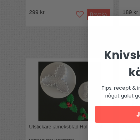
299 kr
189 kr
Bevaka
Knivsk
k
Tips, recept & i
något galet got
J
Utstickare järneksblad Holly Leaf
Springf