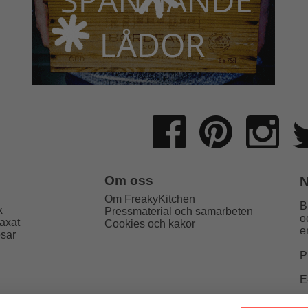
Om oss
N
Om FreakyKitchen
B
x
Pressmaterial och samarbeten
o
axat
Cookies och kakor
e
psar
P
E