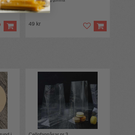
Gör en hemlig gömma
49 kr
rund i
Cellofanpåsar nr 3