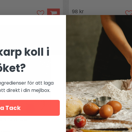
98 kr
Mer från
Tala
arp koll i
öket?
ngredienser för att laga
t direkt i din mejlbox.
a Tack
orm rund Tala
Kavel för barn