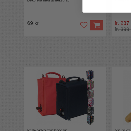
Dekorera med järneksblad
Löstagbar
69 kr
fr. 287
fr. 399
Kylväska för boxvin
Spjälka