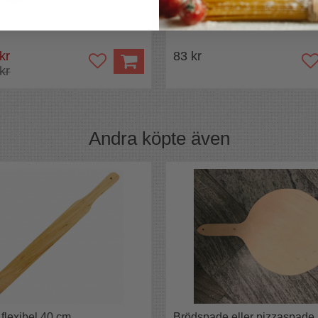
 botten
Liten kavel för de små
 kr
83 kr
 kr
Andra köpte även
 flexibel 40 cm
Brödspade eller pizzaspade 