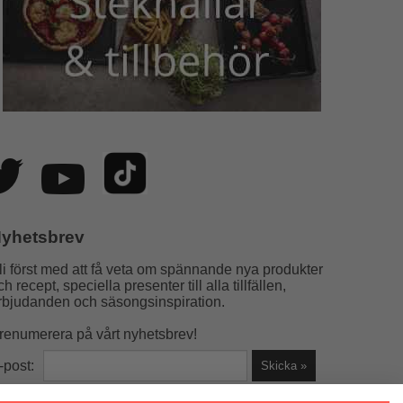
yhetsbrev
li först med att få veta om spännande nya produkter
ch recept, speciella presenter till alla tillfällen,
rbjudanden och säsongsinspiration.
renumerera på vårt nyhetsbrev!
-post: