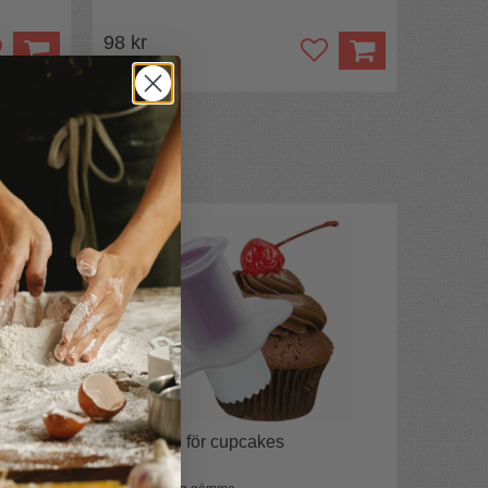
98 kr
Urgröpare för cupcakes