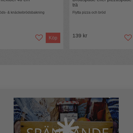
trä
bröds- & knäckebrödsbakning
Flytta pizza och bröd
139 kr
Köp