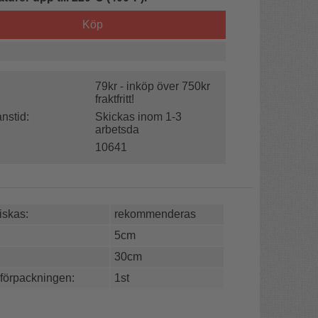
Köp
79kr - inköp över 750kr
fraktfritt!
nstid:
Skickas inom 1-3
arbetsda
10641
skas:
rekommenderas
5cm
30cm
 förpackningen:
1st