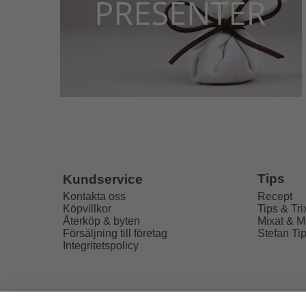
Tips
Kundservice
Recept
Kontakta oss
Tips & Tri
Köpvillkor
Mixat & M
Återköp & byten
Stefan Ti
Försäljning till företag
Integritetspolicy