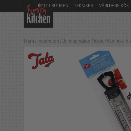
NYTT I BUTIKEN
TEKNIKER
VÄRLDENS KÖK
Hem
/
Inspiration
/
Julinspiration
/
Kola
/
Konfekt- & 