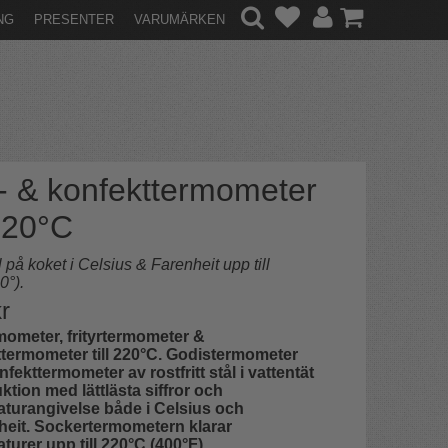
NG
PRESENTER
VARUMÄRKEN
t- & konfekttermometer
 220°C
l på koket i Celsius & Farenheit upp till
0°).
r
mometer, frityrtermometer &
termometer till 220°C. Godistermometer
nfekttermometer av rostfritt stål i vattentät
ktion med lättlästa siffror och
turangivelse både i Celsius och
eit. Sockertermometern klarar
turer upp till 220°C (400°F).