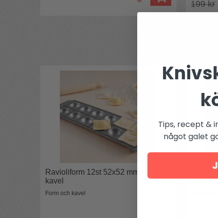
199 kr
Knivsk
k
Tips, recept & i
något galet got
J
Ravioliform 12st 52x52 mm med
Örthack
kavel
Form och kavel
Skona fin