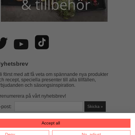
yhetsbrev
li först med att få veta om spännande nya produkter
ch recept, speciella presenter till alla tillfällen,
rbjudanden och säsongsinspiration.
renumerera på vårt nyhetsbrev!
-post:
Accept all
la helst)
Deny
No, adjust