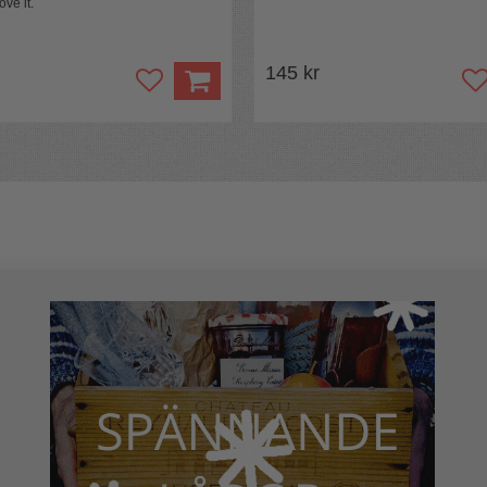
ove it.
145 kr