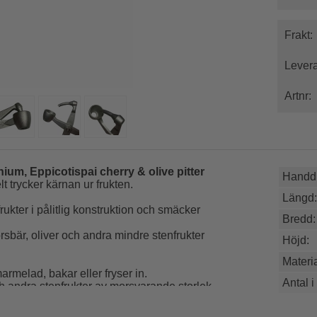
Frakt:
Levera
Artnr:
nium, Eppicotispai cherry & olive pitter
Handdi
 trycker kärnan ur frukten.
Längd:
rukter i pålitlig konstruktion och smäcker
Bredd:
örsbär, oliver och andra mindre stenfrukter
Höjd:
Materia
marmelad, bakar eller fryser in.
Antal i
ch andra stenfrukter av morsvarande storlek.
 i bästa kvalitet.