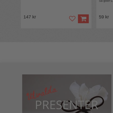
Så god!! L
147 kr
59 kr