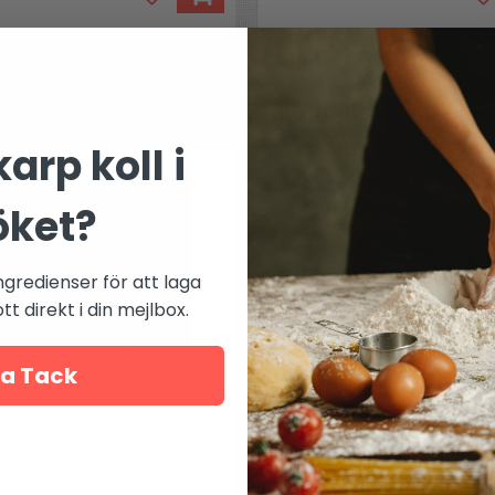
Mer från
Eppicotispai
arp koll i
öket?
ngredienser för att laga
t direkt i din mejlbox.
a Tack
are med dubbelt blad
Raviolistans hjärtformad
grarna!
Perfekt för en kärleksmåltid