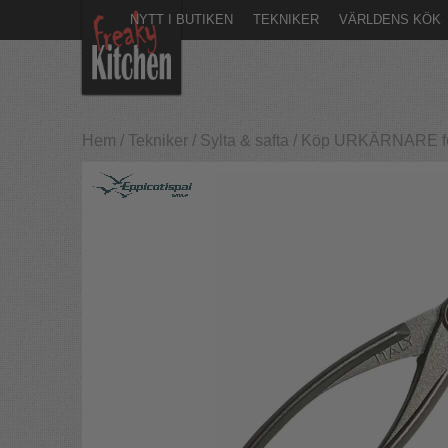
NYTT I BUTIKEN
TEKNIKER
VÄRLDENS KÖK
Hem
/
Tekniker
/
Sylta & safta
/
Köp URKÄRNARE för 