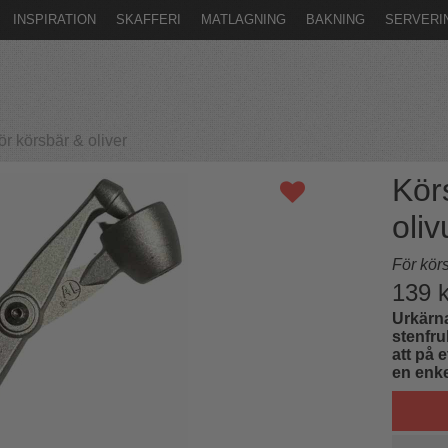
INSPIRATION
SKAFFERI
MATLAGNING
BAKNING
SERVERI
körsbär & oliver
Kör
oli
För körs
139
k
Urkärna
stenfru
att på 
en enke