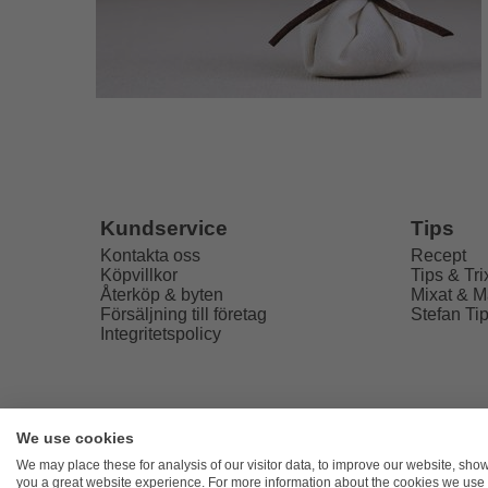
Tips
Kundservice
Recept
Kontakta oss
Tips & Tri
Köpvillkor
Mixat & M
Återköp & byten
Stefan Ti
Försäljning till företag
Integritetspolicy
We use cookies
Freaky
We may place these for analysis of our visitor data, to improve our website, sho
you a great website experience. For more information about the cookies we use 