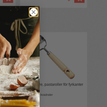
Degskärare, pastaroller för fyrkanter
4x4 cm
Skär perfekta kvadrater