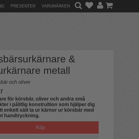
NG
PRESENTER
VARUMÄRKEN
sbärsurkärnare &
vurkärnare metall
bär och oliver
r
re för körsbär, oliver och andra små
kter i pålitlig konstrultion som hjälper dig
ett enkelt sätt ta ur kärnor ur körsbär med
t handtryckning.
Köp