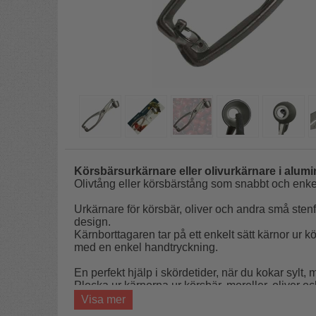
Körsbärsurkärnare eller olivurkärnare i alumi
Olivtång eller körsbärstång som snabbt och enkelt
Urkärnare för körsbär, oliver och andra små stenf
design.
Kärnborttagaren tar på ett enkelt sätt kärnor ur k
med en enkel handtryckning.
En perfekt hjälp i skördetider, när du kokar sylt, 
Plocka ur kärnorna ur körsbär, moreller, oliver o
Kärnpickare av slitstark kvalitet tillverkad av plast
Visa mer