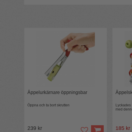
Material:
Aluminium.
Längd:
19 cm
Bredd:
4,5 cm
Höjd:
3 cm
Vikt:
84 g
Importör:
Kimi AB
Tillverkare:
Eppicotispai
Tillverkningsland:
Italien
Diskas för hand
Äppelurkärnare öppningsbar
Äppelsk
Öppna och ta bort skrutten
Lyckades 
med denna.
239 kr
185 kr