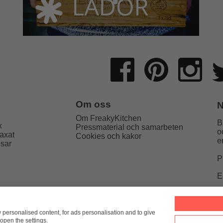
Om oss
N
Om FreakyKitchen
B
x
Pressmaterial och samarbeten
o
axat
Cookies och kakor
e
psar
P
E
Kitchen
hello@freakykitchen.se
Telefon:
076-217 78 58 (mej
w personalised content, for ads personalisation and to give
open the settings.