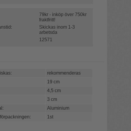
79kr - inköp över 750kr
fraktfritt!
nstid:
Skickas inom 1-3
arbetsda
12571
skas:
rekommenderas
19 cm
4,5 cm
3 cm
l:
Aluminium
 förpackningen:
1st