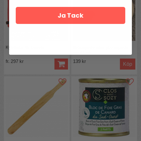
Ja Tack
Kylväska för boxvin
Brödspade eller pizzaspade
rund i trä
fr. 297 kr
139 kr
Köp