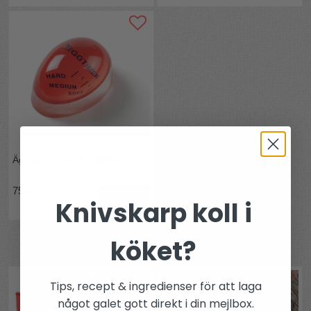
Äggtimer med färgskiftning
75 kr
Bevaka
Knivskarp koll i
köket?
Andra köpte även
Tips, recept & ingredienser för att laga
något galet gott direkt i din mejlbox.