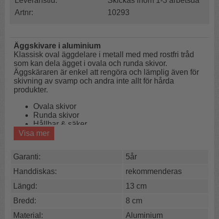
Leveranstid:
Skickas inom 1-3 arbetsda
Artnr:
10293
Äggskivare i aluminium
Klassisk oval äggdelare i metall med med rostfri tråd
som kan dela ägget i ovala och runda skivor.
Äggskäraren är enkel att rengöra och lämplig även för
skivning av svamp och andra inte allt för hårda
produkter.
Ovala skivor
Runda skivor
Hållbar & säker
Visa mer
Tänk på att aluminium mörknar om det diskas i maskin.
Undvik därför gärna att maskindiska delaren.
Garanti:
5år
Mått:
Handdiskas:
rekommenderas
Längd: ca 13cm
Bredd: ca 8cm
Längd:
13 cm
Avstånd mellan skärtrådaran ca 0,5cm.
Bredd:
8 cm
Handdiskas:
rekommenderas
Material:
Aluminium
Material:
Aluminium