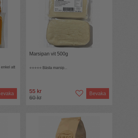
Marsipan vit 500g
 enkel att
⭐️⭐️⭐️⭐️⭐️ Bästa marsip...
55 kr
evaka
Bevaka
60 kr