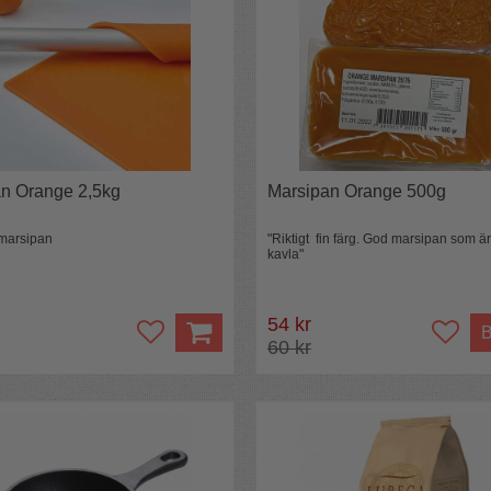
n Orange 2,5kg
Marsipan Orange 500g
marsipan
"Riktigt fin färg. God marsipan som är
kavla"
54 kr
B
60 kr