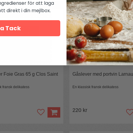
ngredienser för att laga
t direkt i din mejlbox.
a Tack
r Foie Gras 65 g Clos Saint
Gåslever med portvin Larna
k fransk delikatess
En klassisk fransk delikatess
220 kr