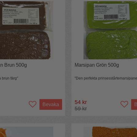
an Brun 500g
Marsipan Grön 500g
a brun färg"
"Den perfekta prinsesstårtemarsipan
54 kr
Bevaka
B
59 kr