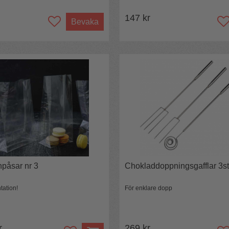
147 kr
Bevaka
npåsar nr 3
Chokladdoppningsgafflar 3st
tation!
För enklare dopp
r
269 kr