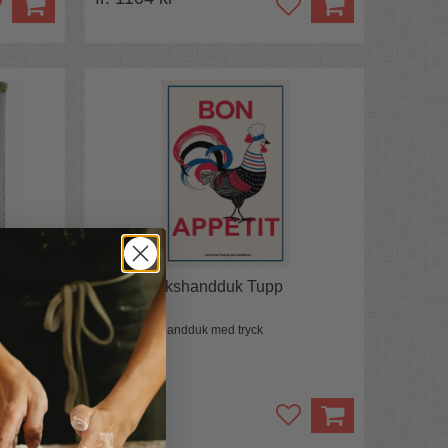
g Clos
Fransk kökshandduk Tupp
Fransk kökshandduk med tryck
199 kr