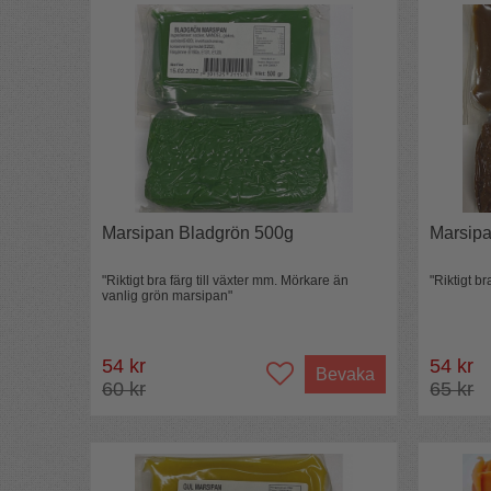
Marsipan Bladgrön 500g
Marsip
"Riktigt bra färg till växter mm. Mörkare än
"Riktigt br
vanlig grön marsipan"
54 kr
54 kr
Bevaka
60 kr
65 kr