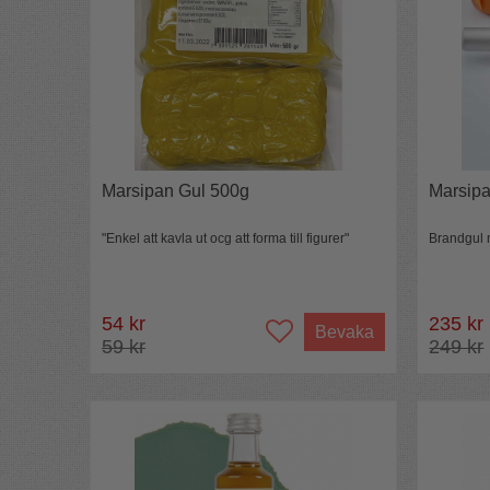
Marsipan Gul 500g
Marsipa
"Enkel att kavla ut ocg att forma till figurer"
Brandgul 
54 kr
235 kr
Bevaka
59 kr
249 kr