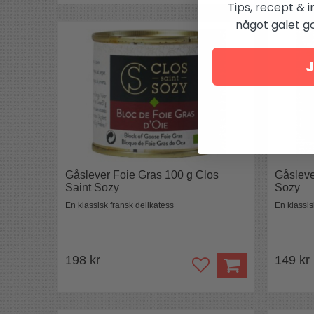
Tips, recept & i
något galet got
J
Gåslever Foie Gras 100 g Clos
Gåsleve
Saint Sozy
Sozy
En klassisk fransk delikatess
En klassis
198 kr
149 kr