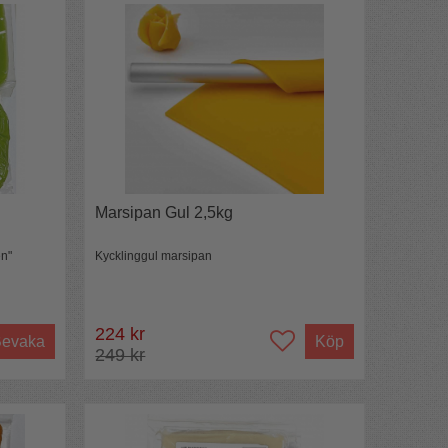
Marsipan Gul 2,5kg
en"
Kycklinggul marsipan
224 kr
evaka
Köp
249 kr