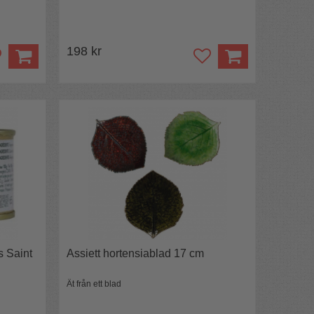
198 kr
s Saint
Assiett hortensiablad 17 cm
Ät från ett blad