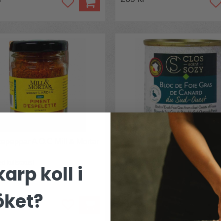
tepeppar A.O.C Mill & Mortar
Foie Gras anklever IGP 100
Saint Sozy
d kultstatus!
En klassisk fransk delikatess
arp koll i
öket?
192 kr