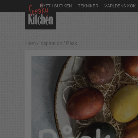
NYTT I BUTIKEN
TEKNIKER
VÄRLDENS KÖK
Hem
/
Inspiration
/
Påsk