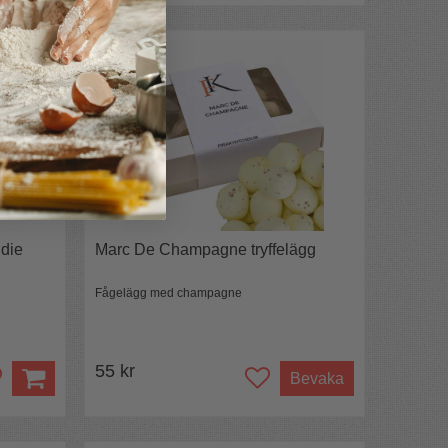
udie
Marc De Champagne tryffelägg
Fågelägg med champagne
55 kr
Bevaka