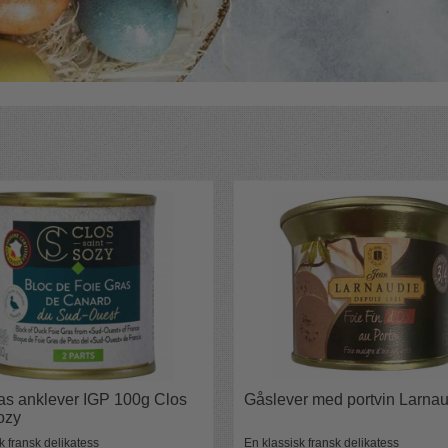
as anklever IGP 100g Clos
Gåslever med portvin Larna
ozy
k fransk delikatess
En klassisk fransk delikatess