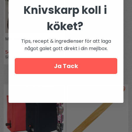
Knivskarp koll i
köket?
Marsipan Svart 500g
Tips, recept & ingredienser för att laga
något galet gott direkt i din mejlbox.
54 kr
Köp
59 kr
Ja Tack
Andra köpte även