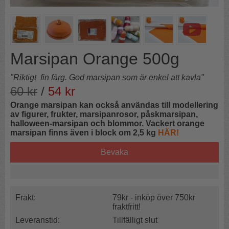
Marsipan Orange 500g
"Riktigt fin färg. God marsipan som är enkel att kavla"
60
kr
/
54
kr
Orange marsipan kan också användas till modellering
av figurer, frukter, marsipanrosor, påskmarsipan,
halloween-marsipan och blommor. Vackert orange
marsipan finns även i block om 2,5 kg
HÄR!
Bevaka
Frakt:
79kr - inköp över 750kr
fraktfritt!
Leveranstid:
Tillfälligt slut