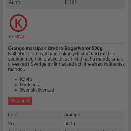
Artnr:
11182
Orange marsipan Örebro Bagerivaror 500g
Kallfabricerad marsipan enligt tysk standard med fin
struktur med hög elasticitet och mild härlig mandelsmak
tillverkad i Sverige av finhackad och finvalsad kalifornisk
mandel.
Kavla
Modellera
Svensktillverkad
Vill du ha mycket finns marsipanen även i block om
Visa mer
2,5kg
HÄR!
Färg:
orange
Den här apelsingula marsipanen passar utmärkt till
kavling och täckning av en fin tårta eller andra bakverk.
Vikt:
500g
Använd den på dina tårtor, bakelser, cup cakes eller