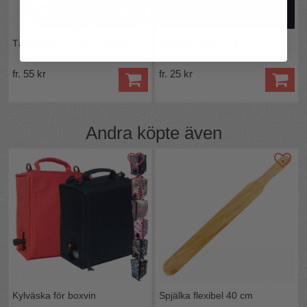
Tårtbricka guld silver 30cm
Cellofanpåsar nr 0
fr. 55 kr
fr. 25 kr
Andra köpte även
Kylväska för boxvin
Spjälka flexibel 40 cm