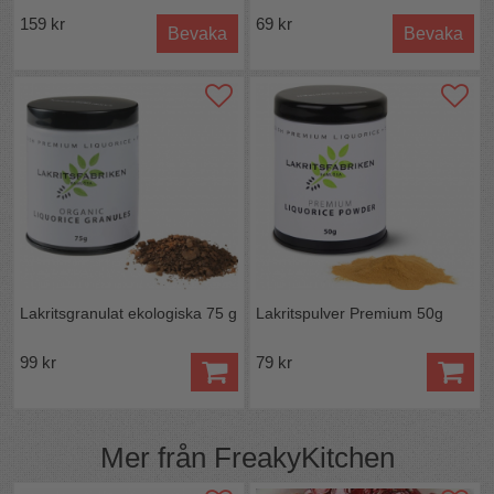
159 kr
69 kr
Bevaka
Bevaka
Lakritsgranulat ekologiska 75 g
Lakritspulver Premium 50g
99 kr
79 kr
Mer från
FreakyKitchen