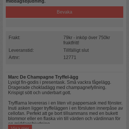
middagsbjudning.
Bevaka
Frakt:
79kr - inköp över 750kr
fraktfritt!
Leveranstid:
Tillfälligt slut
Artnr:
12771
Marc De Champagne Tryffel-ägg
Lyxigt fin-godis i presentask. Små vackra fågelägg.
Dragerade chokladägg med champagnefyllning.
Krispigt sött och underbart gott.
Tryfflarna levereras i en liten vit pappersask med fönster.
Inuti asken ligger tryffeläggen i en försluten innerpåse av
cellofan. Perfekt att ge bort tillsammans med en bukett
blommor eller en flaska vin till värden och värdinnan för
en middagsbjudning.
Visa mer
En gudomligt söt liten ask.