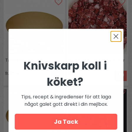
Tårtbricka 26 cm
Små röda hjärtan i choklad för
Knivskarp koll i
dekoration
fr. 59 kr
55 kr
köket?
Tips, recept & ingredienser för att laga
något galet gott direkt i din mejlbox.
Ja Tack