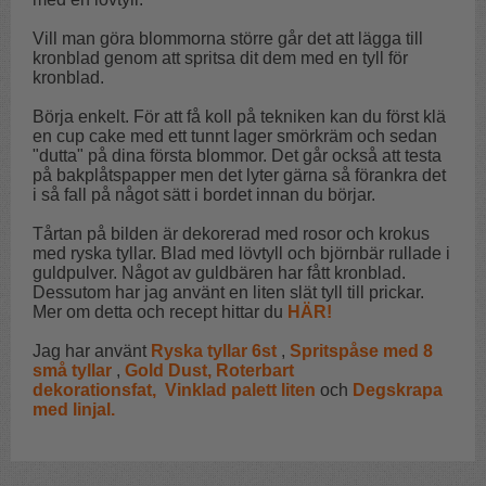
Vill man göra blommorna större går det att lägga till
kronblad genom att spritsa dit dem med en tyll för
kronblad.
Börja enkelt. För att få koll på tekniken kan du först klä
en cup cake med ett tunnt lager smörkräm och sedan
"dutta" på dina första blommor. Det går också att testa
på bakplåtspapper men det lyter gärna så förankra det
i så fall på något sätt i bordet innan du börjar.
Tårtan på bilden är dekorerad med rosor och krokus
med ryska tyllar. Blad med lövtyll och björnbär rullade i
guldpulver. Något av guldbären har fått kronblad.
Dessutom har jag använt en liten slät tyll till prickar.
Mer om detta och recept hittar du
HÄR!
Jag har använt
Ryska tyllar 6st
,
Spritspåse med 8
små tyllar
,
Gold Dust
,
Roterbart
dekorationsfat
,
Vinklad palett liten
och
Degskrapa
med linjal
.