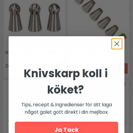
Ryska bolltyllar 3-pack Patisse
Ryska tyllar 6st
249 kr
299 kr
Knivskarp koll i
köket?
Tips, recept & ingredienser för att laga
något galet gott direkt i din mejlbox.
Ja Tack