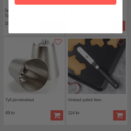
Spritspåse med 8 små tyllar
Spritsset med påse, koppling
Tala
och 14 små tyllar Tala
189 kr
229 kr
Bevaka
Tyll järneksblad
Vinklad palett liten
49 kr
114 kr