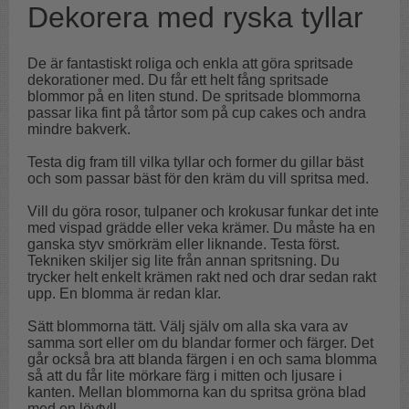
Dekorera med ryska tyllar
De är fantastiskt roliga och enkla att göra spritsade
dekorationer med. Du får ett helt fång spritsade
blommor på en liten stund. De spritsade blommorna
passar lika fint på tårtor som på cup cakes och andra
mindre bakverk.
Testa dig fram till vilka tyllar och former du gillar bäst
och som passar bäst för den kräm du vill spritsa med.
Vill du göra rosor, tulpaner och krokusar funkar det inte
med vispad grädde eller veka krämer. Du måste ha en
ganska styv smörkräm eller liknande. Testa först.
Tekniken skiljer sig lite från annan spritsning. Du
trycker helt enkelt krämen rakt ned och drar sedan rakt
upp. En blomma är redan klar.
Sätt blommorna tätt. Välj själv om alla ska vara av
samma sort eller om du blandar former och färger. Det
går också bra att blanda färgen i en och sama blomma
så att du får lite mörkare färg i mitten och ljusare i
kanten. Mellan blommorna kan du spritsa gröna blad
med en lövtyll.