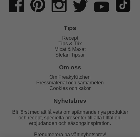
Tips
Recept
Tips & Trix
Mixat & Maxat
Stefan Tipsar
Om oss
Om FreakyKitchen
Pressmaterial och samarbeten
Cookies och kakor
Nyhetsbrev
Bli först med att få veta om spännande nya produkter
och recept, speciella presenter till alla tillfällen,
erbjudanden och säsongsinspiration.
Prenumerera på vårt nyhetsbrev!