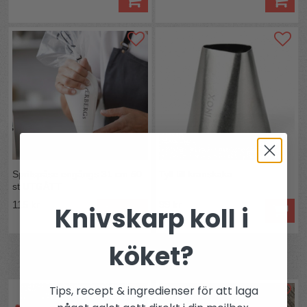
Spritspåse engångs 31 cm 50
Tyll till kranskaka
st UTGÅTT
115 kr
99 kr
Knivskarp koll i
Bevaka
köket?
Andra köpte även
Tips, recept & ingredienser för att laga