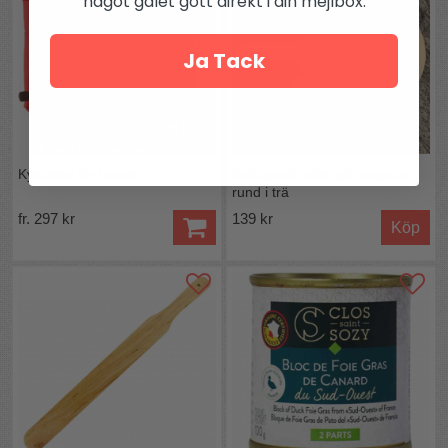
något galet gott direkt i din mejlbox.
Ja Tack
Kylväska för boxvin
Brödspade eller pizzaspade
rund i trä
fr. 297 kr
139 kr
Köp