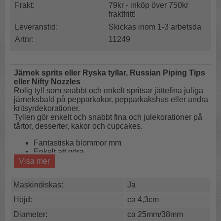
Frakt:
79kr - inköp över 750kr
fraktfritt!
Leveranstid:
Skickas inom 1-3 arbetsda
Artnr:
11249
Järnek sprits eller Ryska tyllar, Russian Piping Tips
eller Nifty Nozzles
Rolig tyll som snabbt och enkelt spritsar jättefina juliga
järneksbald på pepparkakor, pepparkakshus eller andra
kritsyrdekorationer.
Tyllen gör enkelt och snabbt fina och julekorationer på
tårtor, desserter, kakor och cupcakes.
Fantastiska blommor mm
Enkelt att göra
Topp kvalitet
Visa mer
Maskindiskas:
Ja
Tyllarna för järnek funkar bäst med ganska styv
smörkräm kristyr eller frosting eftersom du behöver en
Höjd:
ca 4,3cm
fast kräm för att få ett bra resultat.
Diameter:
ca 25mm/38mm