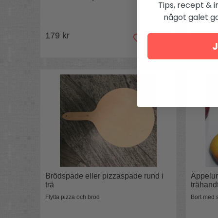
Tips, recept & i
något galet got
179 kr
139 kr
J
Brödspade eller pizzaspade rund i
Äppelurk
trä
trähand
Flytta pizza och bröd
Bort med 