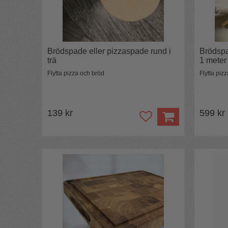
Brödspade eller pizzaspade rund i
Brödspa
trä
1 meter
Flytta pizza och bröd
Flytta piz
139 kr
599 kr