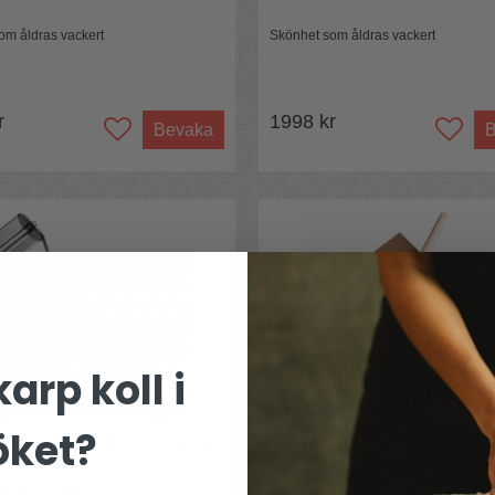
om åldras vackert
Skönhet som åldras vackert
r
1998 kr
Bevaka
B
arp koll i
öket?
re, pastaroller för fyrkanter
Garganelli- & Gnocchibräda
pinne
kta kvadrater
Gör snygga räfflor