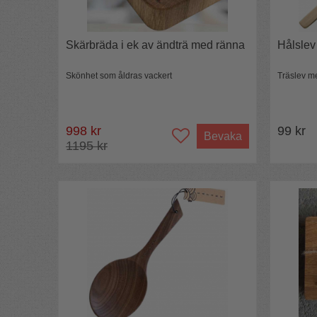
Skärbräda i ek av ändträ med ränna
Hålslev 
Skönhet som åldras vackert
Träslev me
998 kr
99 kr
Bevaka
1195 kr