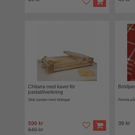
Chitarra med kavel för
Brödpens
pastatillverkning
Skär pastan med strängar
Pensla på
599 kr
39 kr
649 kr