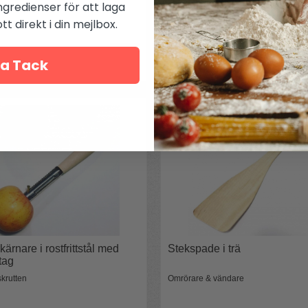
ngredienser för att laga
t direkt i din mejlbox.
107 kr
a Tack
ärnare i rostfrittstål med
Stekspade i trä
tag
skrutten
Omrörare & vändare