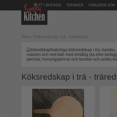
NYTT I BUTIKEN
TEKNIKER
VÄRLDENS KÖK
Hem
/
Köksredskap i trä - träredskap
Naturliga köksredskap i trä, bambu, 
naturen och mot kärl med ömtålig yta eller beläggn
penslar, honungspinnar och borstar och andra köks
Köksredskap i trä - träre