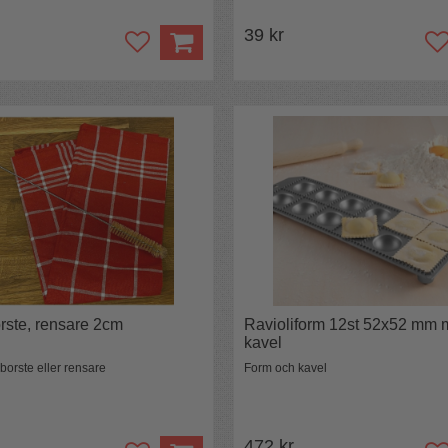
39 kr
rste, rensare 2cm
Ravioliform 12st 52x52 mm
kavel
borste eller rensare
Form och kavel
472 kr