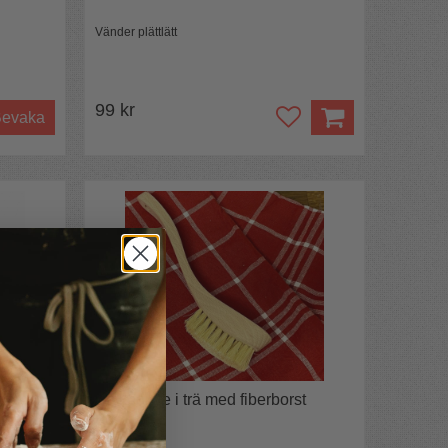
Vänder plättlätt
99 kr
evaka
 med
Diskborste i trä med fiberborst
Reko disk