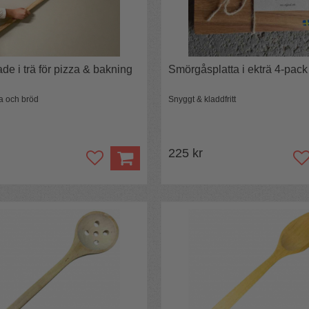
de i trä för pizza & bakning
Smörgåsplatta i ekträ 4-pack
za och bröd
Snyggt & kladdfritt
225 kr