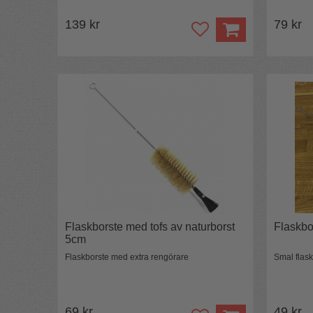
139 kr
79 kr
Flaskborste med tofs av naturborst
Flaskbo
5cm
Flaskborste med extra rengörare
Smal flask
69 kr
49 kr