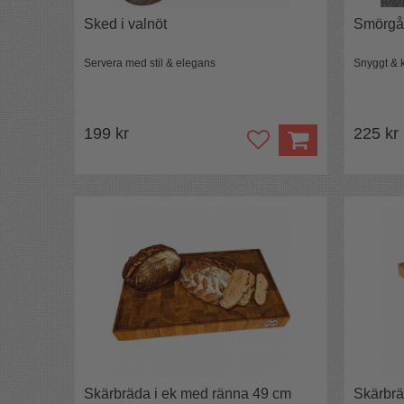
Sked i valnöt
Smörgås
Servera med stil & elegans
Snyggt & k
199 kr
225 kr
Skärbräda i ek med ränna 49 cm
Skärbrä