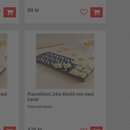
89 kr
 med
Ravioliform 24st 40x40 mm med
kavel
Form och kavel
476 kr