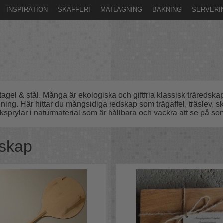
INSPIRATION
SKAFFERI
MATLAGNING
BAKNING
SERVERI
tagel & stål. Många är ekologiska och giftfria klassisk träreds
ing. Här hittar du mångsidiga redskap som trägaffel, träslev, sk
prylar i naturmaterial som är hållbara och vackra att se på som 
dskap