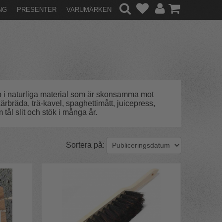
NG
PRESENTER
VARUMÄRKEN
kap i naturliga material som är skonsamma mot
ärbräda, trä-kavel, spaghettimått, juicepress,
tål slit och stök i många år.
Sortera på: