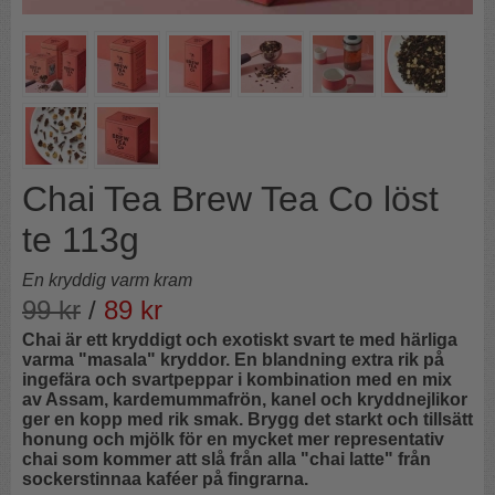
Chai Tea Brew Tea Co löst
te 113g
En kryddig varm kram
99
kr
/
89
kr
Chai är ett kryddigt och exotiskt svart te med härliga
varma "masala" kryddor. En blandning extra rik på
ingefära och svartpeppar i kombination med en mix
av Assam, kardemummafrön, kanel och kryddnejlikor
ger en kopp med rik smak.
Brygg det starkt och tillsätt
honung och mjölk för en mycket mer representativ
chai som kommer att slå från alla "chai latte" från
sockerstinnaa kaféer på fingrarna.