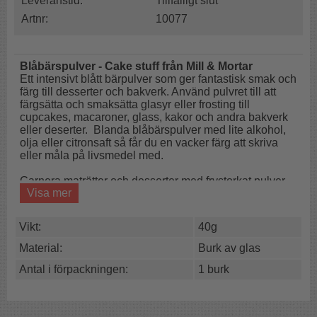
Leveranstid:
Tillfälligt slut
Artnr:
10077
Blåbärspulver - Cake stuff från Mill & Mortar
Ett intensivt blått bärpulver som ger fantastisk smak och
färg till desserter och bakverk. Använd pulvret till att
färgsätta och smaksätta glasyr eller frosting till
cupcakes, macaroner, glass, kakor och andra bakverk
eller deserter. Blanda blåbärspulver med lite alkohol,
olja eller citronsaft så får du en vacker färg att skriva
eller måla på livsmedel med.
Garnera maträtter och desserter med frystorkat pulver.
Visa mer
Pulvret kan smaksätta vatten eller blandas i smoothies,
med eller utan yoghurt. Blanda fruktpulver och hela
färska eller frystorkade bär i en marängsuisse eller sikta
Vikt:
40g
fruktpulver över stora och små kakor och tårtor. Pulvret
kan också blandas i granola eller ge intensiv fruktsmak
Material:
Burk av glas
åt parfait och glass.
Antal i förpackningen:
1 burk
Innehållsförteckning
Frystorkat blåbärspulver. Glukossirap, blåbär 35-45%
Vikt:
40g
Näringsvärde per 100 g:
energi 1446kj 342 kcal, fett