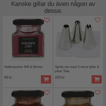
Kanske gillar du även någon av
1,8g varav mättat fett 0g, kolhydrat 72,7g varav socker
25,1g protein 1,8g Salt 0g.
dessa:
Ursprung:
EU.
Hallonpulver Mill & Mortar
Sprits-set med 3 stora tyllar &
påse Tala
89 kr
229 kr