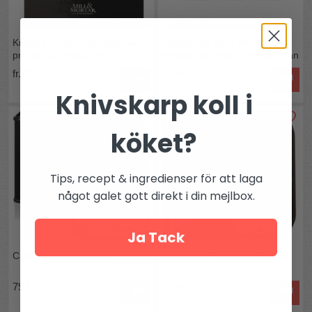
Kryddor & salt med röksmak i
Presentask för 3 eller 6
presentask Mill & Mortar
kryddburkar Mill & Mortar (utan
burkar)
fr. 321 kr
45 kr
Knivskarp koll i
köket?
Tips, recept & ingredienser för att laga
något galet gott direkt i din mejlbox.
Ja Tack
Citrussalt Mill & Mortar
Karl Johan Salt Mill & Mortar
79 kr
91 kr