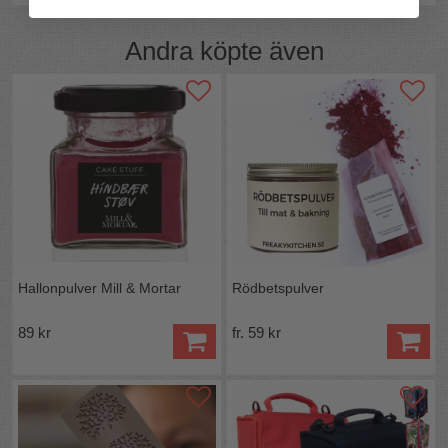
Andra köpte även
Hallonpulver Mill & Mortar
Rödbetspulver
89 kr
fr. 59 kr