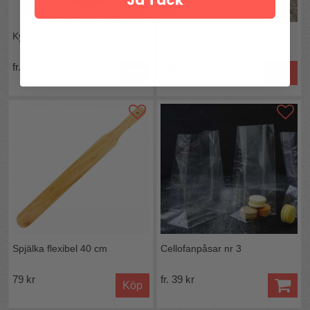
Kylväska för boxvin
Brödspade eller pizzaspade
rund i trä
fr. 297 kr
139 kr
Köp
Spjälka flexibel 40 cm
Cellofanpåsar nr 3
79 kr
fr. 39 kr
Köp