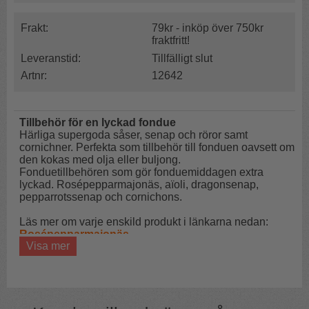
Frakt:
79kr - inköp över 750kr
fraktfritt!
Leveranstid:
Tillfälligt slut
Artnr:
12642
Tillbehör för en lyckad fondue
Härliga supergoda såser, senap och röror samt
cornichner. Perfekta som tillbehör till fonduen oavsett om
den kokas med olja eller buljong.
Fonduetillbehören som gör fonduemiddagen extra
lyckad. Rosépepparmajonäs, aïoli, dragonsenap,
pepparrotssenap och cornichons.
Läs mer om varje enskild produkt i länkarna nedan:
Rosépepparmajonäs
Visa mer
Aïoli
Pepparrotssenap
Dragonsenap
Cornichons