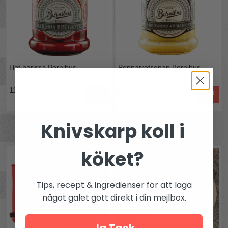
Het harissa Bornibus
Pepparrotsenap Bornibus
115 kr
69 kr
Köp
Knivskarp koll i
Andra köpte även
köket?
Tips, recept & ingredienser för att laga
något galet gott direkt i din mejlbox.
Ja Tack