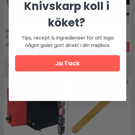
Knivskarp koll i
köket?
Matlagningstermometer i stål
Servetthållare
220°C
Tips, recept & ingredienser för att laga
något galet gott direkt i din mejlbox.
169 kr
149 kr
Ja Tack
Andra köpte även