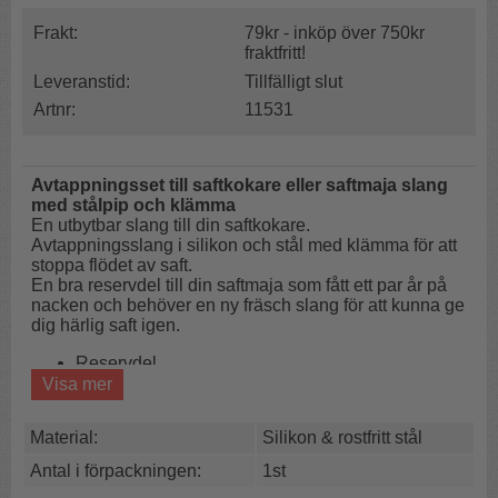
Frakt:
79kr - inköp över 750kr
fraktfritt!
Leveranstid:
Tillfälligt slut
Artnr:
11531
Avtappningsset till saftkokare eller saftmaja
slang
med stålpip och klämma
En utbytbar slang till din saftkokare.
Avtappningsslang i silikon och stål med klämma för att
stoppa flödet av saft.
En bra reservdel till din saftmaja som fått ett par år på
nacken och behöver en ny fräsch slang för att kunna ge
dig härlig saft igen.
Reservdel
Slang & klämma
Visa mer
Slang med förstärkt avtappning
Material:
Silikon & rostfritt stål
Settet består av:
Klämma + silikonslang + stålpip.
Antal i förpackningen:
1st
Material:
stål & silikon