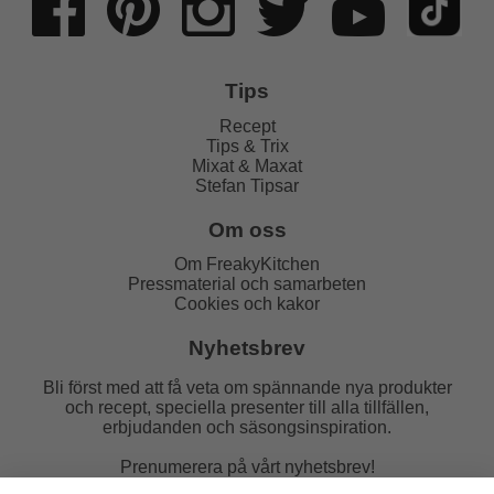
Tips
Recept
Tips & Trix
Mixat & Maxat
Stefan Tipsar
Om oss
Om FreakyKitchen
Pressmaterial och samarbeten
Cookies och kakor
Nyhetsbrev
Bli först med att få veta om spännande nya produkter
och recept, speciella presenter till alla tillfällen,
erbjudanden och säsongsinspiration.
Prenumerera på vårt nyhetsbrev!