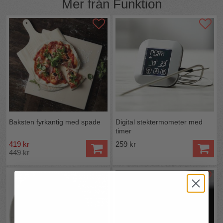
Mer från
Funktion
Baksten fyrkantig med spade
Digital stektermometer med
timer
419 kr
259 kr
449 kr